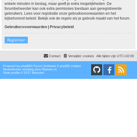
enkele minuten in beslag, maar geeft je extra mogelijkheden. De
forumbeheerder kan ook extra permissies toestaan aan geregistreerde
gebruikers. Lees voor registratie onze gebruiksvoorwaarden en het
bijbehorend beleid. Bekijk ook de regels als je gebruik maakt van het forum.
Gebruikersvoorwaarden
|
Privacybeleid
Registreer
Contact
Verwijder cookies
Alle tijden zijn
UTC+02:00
Powered by
phpBB
® Forum Software © phpBB Limited
Nederlandse vertaling door
Raimon.nl
.
Style proflat © 2017
Mazeltof