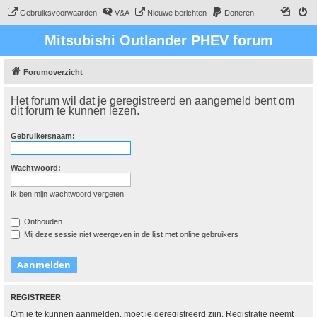
Gebruiksvoorwaarden
V&A
Nieuwe berichten
Doneren
Mitsubishi Outlander PHEV forum
Forumoverzicht
Het forum wil dat je geregistreerd en aangemeld bent om
dit forum te kunnen lezen.
Gebruikersnaam:
Wachtwoord:
Ik ben mijn wachtwoord vergeten
Onthouden
Mij deze sessie niet weergeven in de lijst met online gebruikers
REGISTREER
Om je te kunnen aanmelden, moet je geregistreerd zijn. Registratie neemt