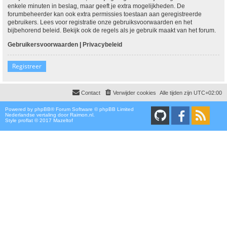
enkele minuten in beslag, maar geeft je extra mogelijkheden. De
forumbeheerder kan ook extra permissies toestaan aan geregistreerde
gebruikers. Lees voor registratie onze gebruiksvoorwaarden en het
bijbehorend beleid. Bekijk ook de regels als je gebruik maakt van het forum.
Gebruikersvoorwaarden
|
Privacybeleid
Registreer
Contact
Verwijder cookies
Alle tijden zijn
UTC+02:00
Powered by
phpBB
® Forum Software © phpBB Limited
Nederlandse vertaling door
Raimon.nl
.
Style proflat © 2017
Mazeltof