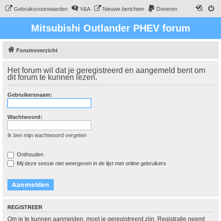
Gebruiksvoorwaarden
V&A
Nieuwe berichten
Doneren
Mitsubishi Outlander PHEV forum
Forumoverzicht
Het forum wil dat je geregistreerd en aangemeld bent om
dit forum te kunnen lezen.
Gebruikersnaam:
Wachtwoord:
Ik ben mijn wachtwoord vergeten
Onthouden
Mij deze sessie niet weergeven in de lijst met online gebruikers
REGISTREER
Om je te kunnen aanmelden, moet je geregistreerd zijn. Registratie neemt