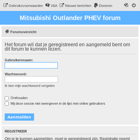
Gebruiksvoorwaarden
V&A
Nieuwe berichten
Doneren
Mitsubishi Outlander PHEV forum
Forumoverzicht
Het forum wil dat je geregistreerd en aangemeld bent om
dit forum te kunnen lezen.
Gebruikersnaam:
Wachtwoord:
Ik ben mijn wachtwoord vergeten
Onthouden
Mij deze sessie niet weergeven in de lijst met online gebruikers
REGISTREER
Om je te kunnen aanmelden, moet je geregistreerd zijn. Registratie neemt