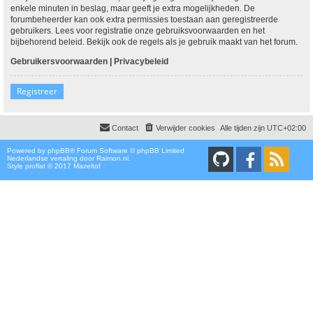
enkele minuten in beslag, maar geeft je extra mogelijkheden. De
forumbeheerder kan ook extra permissies toestaan aan geregistreerde
gebruikers. Lees voor registratie onze gebruiksvoorwaarden en het
bijbehorend beleid. Bekijk ook de regels als je gebruik maakt van het forum.
Gebruikersvoorwaarden
|
Privacybeleid
Registreer
Contact
Verwijder cookies
Alle tijden zijn
UTC+02:00
Powered by
phpBB
® Forum Software © phpBB Limited
Nederlandse vertaling door
Raimon.nl
.
Style proflat © 2017
Mazeltof