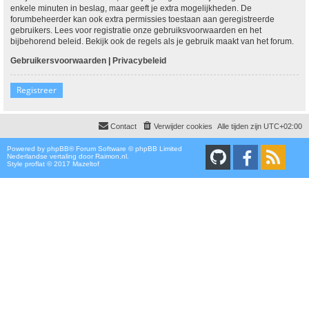
enkele minuten in beslag, maar geeft je extra mogelijkheden. De
forumbeheerder kan ook extra permissies toestaan aan geregistreerde
gebruikers. Lees voor registratie onze gebruiksvoorwaarden en het
bijbehorend beleid. Bekijk ook de regels als je gebruik maakt van het forum.
Gebruikersvoorwaarden
|
Privacybeleid
Registreer
Contact
Verwijder cookies
Alle tijden zijn
UTC+02:00
Powered by
phpBB
® Forum Software © phpBB Limited
Nederlandse vertaling door
Raimon.nl
.
Style proflat © 2017
Mazeltof