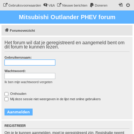
Gebruiksvoorwaarden
V&A
Nieuwe berichten
Doneren
Mitsubishi Outlander PHEV forum
Forumoverzicht
Het forum wil dat je geregistreerd en aangemeld bent om
dit forum te kunnen lezen.
Gebruikersnaam:
Wachtwoord:
Ik ben mijn wachtwoord vergeten
Onthouden
Mij deze sessie niet weergeven in de lijst met online gebruikers
REGISTREER
Om je te kunnen aanmelden, moet je geregistreerd zijn. Registratie neemt