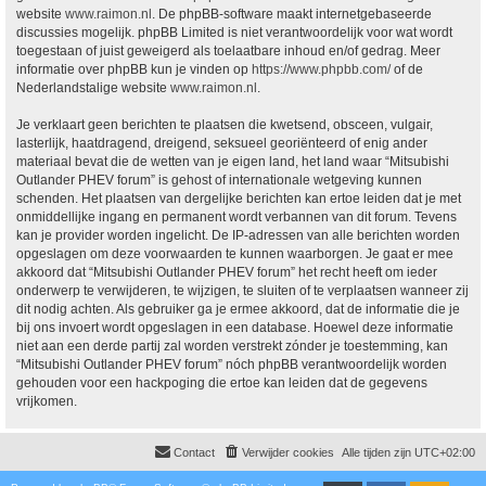
website
www.raimon.nl
. De phpBB-software maakt internetgebaseerde
discussies mogelijk. phpBB Limited is niet verantwoordelijk voor wat wordt
toegestaan of juist geweigerd als toelaatbare inhoud en/of gedrag. Meer
informatie over phpBB kun je vinden op
https://www.phpbb.com/
of de
Nederlandstalige website
www.raimon.nl
.
Je verklaart geen berichten te plaatsen die kwetsend, obsceen, vulgair,
lasterlijk, haatdragend, dreigend, seksueel georiënteerd of enig ander
materiaal bevat die de wetten van je eigen land, het land waar “Mitsubishi
Outlander PHEV forum” is gehost of internationale wetgeving kunnen
schenden. Het plaatsen van dergelijke berichten kan ertoe leiden dat je met
onmiddellijke ingang en permanent wordt verbannen van dit forum. Tevens
kan je provider worden ingelicht. De IP-adressen van alle berichten worden
opgeslagen om deze voorwaarden te kunnen waarborgen. Je gaat er mee
akkoord dat “Mitsubishi Outlander PHEV forum” het recht heeft om ieder
onderwerp te verwijderen, te wijzigen, te sluiten of te verplaatsen wanneer zij
dit nodig achten. Als gebruiker ga je ermee akkoord, dat de informatie die je
bij ons invoert wordt opgeslagen in een database. Hoewel deze informatie
niet aan een derde partij zal worden verstrekt zónder je toestemming, kan
“Mitsubishi Outlander PHEV forum” nóch phpBB verantwoordelijk worden
gehouden voor een hackpoging die ertoe kan leiden dat de gegevens
vrijkomen.
Contact
Verwijder cookies
Alle tijden zijn
UTC+02:00