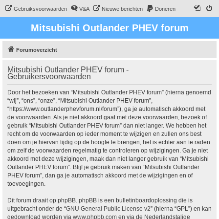
Gebruiksvoorwaarden
V&A
Nieuwe berichten
Doneren
Mitsubishi Outlander PHEV forum
Forumoverzicht
Mitsubishi Outlander PHEV forum -
Gebruikersvoorwaarden
Door het bezoeken van “Mitsubishi Outlander PHEV forum” (hierna genoemd
“wij”, “ons”, “onze”, “Mitsubishi Outlander PHEV forum”,
“https://www.outlanderphevforum.nl/forum”), ga je automatisch akkoord met
de voorwaarden. Als je niet akkoord gaat met deze voorwaarden, bezoek of
gebruik “Mitsubishi Outlander PHEV forum” dan niet langer. We hebben het
recht om de voorwaarden op ieder moment te wijzigen en zullen ons best
doen om je hiervan tijdig op de hoogte te brengen, het is echter aan te raden
om zelf de voorwaarden regelmatig te controleren op wijzigingen. Ga je niet
akkoord met deze wijzigingen, maak dan niet langer gebruik van “Mitsubishi
Outlander PHEV forum”. Blijf je gebruik maken van “Mitsubishi Outlander
PHEV forum”, dan ga je automatisch akkoord met de wijzigingen en of
toevoegingen.
Dit forum draait op phpBB. phpBB is een bulletinboardoplossing die is
uitgebracht onder de “
GNU General Public License v2
” (hierna “GPL”) en kan
gedownload worden via
www.phpbb.com
en via de Nederlandstalige