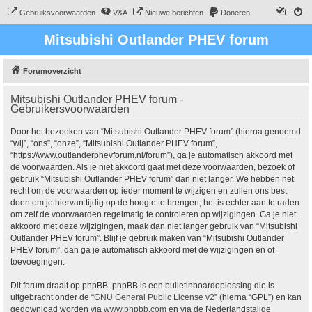
Gebruiksvoorwaarden
V&A
Nieuwe berichten
Doneren
Mitsubishi Outlander PHEV forum
Forumoverzicht
Mitsubishi Outlander PHEV forum -
Gebruikersvoorwaarden
Door het bezoeken van “Mitsubishi Outlander PHEV forum” (hierna genoemd
“wij”, “ons”, “onze”, “Mitsubishi Outlander PHEV forum”,
“https://www.outlanderphevforum.nl/forum”), ga je automatisch akkoord met
de voorwaarden. Als je niet akkoord gaat met deze voorwaarden, bezoek of
gebruik “Mitsubishi Outlander PHEV forum” dan niet langer. We hebben het
recht om de voorwaarden op ieder moment te wijzigen en zullen ons best
doen om je hiervan tijdig op de hoogte te brengen, het is echter aan te raden
om zelf de voorwaarden regelmatig te controleren op wijzigingen. Ga je niet
akkoord met deze wijzigingen, maak dan niet langer gebruik van “Mitsubishi
Outlander PHEV forum”. Blijf je gebruik maken van “Mitsubishi Outlander
PHEV forum”, dan ga je automatisch akkoord met de wijzigingen en of
toevoegingen.
Dit forum draait op phpBB. phpBB is een bulletinboardoplossing die is
uitgebracht onder de “
GNU General Public License v2
” (hierna “GPL”) en kan
gedownload worden via
www.phpbb.com
en via de Nederlandstalige