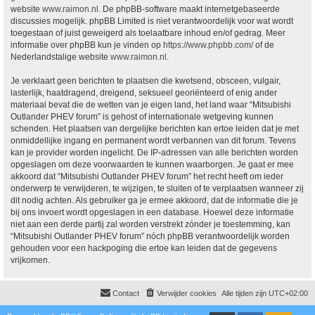
website
www.raimon.nl
. De phpBB-software maakt internetgebaseerde
discussies mogelijk. phpBB Limited is niet verantwoordelijk voor wat wordt
toegestaan of juist geweigerd als toelaatbare inhoud en/of gedrag. Meer
informatie over phpBB kun je vinden op
https://www.phpbb.com/
of de
Nederlandstalige website
www.raimon.nl
.
Je verklaart geen berichten te plaatsen die kwetsend, obsceen, vulgair,
lasterlijk, haatdragend, dreigend, seksueel georiënteerd of enig ander
materiaal bevat die de wetten van je eigen land, het land waar “Mitsubishi
Outlander PHEV forum” is gehost of internationale wetgeving kunnen
schenden. Het plaatsen van dergelijke berichten kan ertoe leiden dat je met
onmiddellijke ingang en permanent wordt verbannen van dit forum. Tevens
kan je provider worden ingelicht. De IP-adressen van alle berichten worden
opgeslagen om deze voorwaarden te kunnen waarborgen. Je gaat er mee
akkoord dat “Mitsubishi Outlander PHEV forum” het recht heeft om ieder
onderwerp te verwijderen, te wijzigen, te sluiten of te verplaatsen wanneer zij
dit nodig achten. Als gebruiker ga je ermee akkoord, dat de informatie die je
bij ons invoert wordt opgeslagen in een database. Hoewel deze informatie
niet aan een derde partij zal worden verstrekt zónder je toestemming, kan
“Mitsubishi Outlander PHEV forum” nóch phpBB verantwoordelijk worden
gehouden voor een hackpoging die ertoe kan leiden dat de gegevens
vrijkomen.
Contact
Verwijder cookies
Alle tijden zijn
UTC+02:00