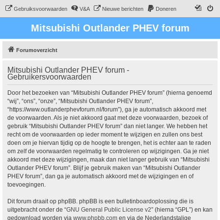
Gebruiksvoorwaarden
V&A
Nieuwe berichten
Doneren
Mitsubishi Outlander PHEV forum
Forumoverzicht
Mitsubishi Outlander PHEV forum -
Gebruikersvoorwaarden
Door het bezoeken van “Mitsubishi Outlander PHEV forum” (hierna genoemd
“wij”, “ons”, “onze”, “Mitsubishi Outlander PHEV forum”,
“https://www.outlanderphevforum.nl/forum”), ga je automatisch akkoord met
de voorwaarden. Als je niet akkoord gaat met deze voorwaarden, bezoek of
gebruik “Mitsubishi Outlander PHEV forum” dan niet langer. We hebben het
recht om de voorwaarden op ieder moment te wijzigen en zullen ons best
doen om je hiervan tijdig op de hoogte te brengen, het is echter aan te raden
om zelf de voorwaarden regelmatig te controleren op wijzigingen. Ga je niet
akkoord met deze wijzigingen, maak dan niet langer gebruik van “Mitsubishi
Outlander PHEV forum”. Blijf je gebruik maken van “Mitsubishi Outlander
PHEV forum”, dan ga je automatisch akkoord met de wijzigingen en of
toevoegingen.
Dit forum draait op phpBB. phpBB is een bulletinboardoplossing die is
uitgebracht onder de “
GNU General Public License v2
” (hierna “GPL”) en kan
gedownload worden via
www.phpbb.com
en via de Nederlandstalige