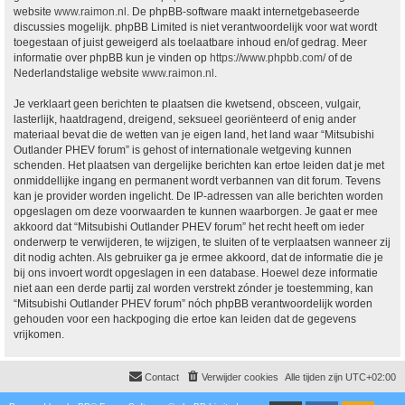
website
www.raimon.nl
. De phpBB-software maakt internetgebaseerde
discussies mogelijk. phpBB Limited is niet verantwoordelijk voor wat wordt
toegestaan of juist geweigerd als toelaatbare inhoud en/of gedrag. Meer
informatie over phpBB kun je vinden op
https://www.phpbb.com/
of de
Nederlandstalige website
www.raimon.nl
.
Je verklaart geen berichten te plaatsen die kwetsend, obsceen, vulgair,
lasterlijk, haatdragend, dreigend, seksueel georiënteerd of enig ander
materiaal bevat die de wetten van je eigen land, het land waar “Mitsubishi
Outlander PHEV forum” is gehost of internationale wetgeving kunnen
schenden. Het plaatsen van dergelijke berichten kan ertoe leiden dat je met
onmiddellijke ingang en permanent wordt verbannen van dit forum. Tevens
kan je provider worden ingelicht. De IP-adressen van alle berichten worden
opgeslagen om deze voorwaarden te kunnen waarborgen. Je gaat er mee
akkoord dat “Mitsubishi Outlander PHEV forum” het recht heeft om ieder
onderwerp te verwijderen, te wijzigen, te sluiten of te verplaatsen wanneer zij
dit nodig achten. Als gebruiker ga je ermee akkoord, dat de informatie die je
bij ons invoert wordt opgeslagen in een database. Hoewel deze informatie
niet aan een derde partij zal worden verstrekt zónder je toestemming, kan
“Mitsubishi Outlander PHEV forum” nóch phpBB verantwoordelijk worden
gehouden voor een hackpoging die ertoe kan leiden dat de gegevens
vrijkomen.
Contact
Verwijder cookies
Alle tijden zijn
UTC+02:00