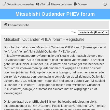
Gebruiksvoorwaarden
V&A
Nieuwe berichten
Doneren
Mitsubishi Outlander PHEV forum
Forumoverzicht
Taal:
Mitsubishi Outlander PHEV forum - Registratie
Door het bezoeken van “Mitsubishi Outlander PHEV forum” (hierna genoemd
“wij”, “ons”, “onze”, “Mitsubishi Outlander PHEV forum”,
“https://www.outlanderphevforum.nl/forum”), ga je automatisch akkoord met
de voorwaarden. Als je niet akkoord gaat met deze voorwaarden, bezoek of
gebruik “Mitsubishi Outlander PHEV forum” dan niet langer. We hebben het
recht om de voorwaarden op ieder moment te wijzigen en zullen ons best
doen om je hiervan tijdig op de hoogte te brengen, het is echter aan te raden
om zelf de voorwaarden regelmatig te controleren op wijzigingen. Ga je niet
akkoord met deze wijzigingen, maak dan niet langer gebruik van “Mitsubishi
Outlander PHEV forum”. Blijf je gebruik maken van “Mitsubishi Outlander
PHEV forum”, dan ga je automatisch akkoord met de wijzigingen en of
toevoegingen.
Dit forum draait op phpBB. phpBB is een bulletinboardoplossing die is
uitgebracht onder de “
GNU General Public License v2
” (hierna “GPL”) en kan