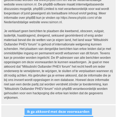
gedownload worden via
www.phpbb.com
en via de Nederlandstalige
website
www.raimon.nl
. De phpBB-software maakt internetgebaseerde
discussies mogelijk. phpBB Limited is niet verantwoordelijk voor wat wordt
toegestaan of juist geweigerd als toelaatbare inhoud en/of gedrag. Meer
informatie over phpBB kun je vinden op
https://www.phpbb.com/
of de
Nederlandstalige website
www.raimon.nl
.
Je verklaart geen berichten te plaatsen die kwetsend, obsceen, vulgair,
lasterlijk, haatdragend, dreigend, seksueel georiënteerd of enig ander
materiaal bevat die de wetten van je eigen land, het land waar “Mitsubishi
Outlander PHEV forum” is gehost of internationale wetgeving kunnen
schenden. Het plaatsen van dergelijke berichten kan ertoe leiden dat je met
onmiddellijke ingang en permanent wordt verbannen van dit forum. Tevens
kan je provider worden ingelicht. De IP-adressen van alle berichten worden
opgeslagen om deze voorwaarden te kunnen waarborgen. Je gaat er mee
akkoord dat “Mitsubishi Outlander PHEV forum” het recht heeft om ieder
onderwerp te verwijderen, te wijzigen, te sluiten of te verplaatsen wanneer zij
dit nodig achten. Als gebruiker ga je ermee akkoord, dat de informatie die je
bij ons invoert wordt opgeslagen in een database. Hoewel deze informatie
niet aan een derde partij zal worden verstrekt zónder je toestemming, kan
“Mitsubishi Outlander PHEV forum” nóch phpBB verantwoordelijk worden
gehouden voor een hackpoging die ertoe kan leiden dat de gegevens
vrijkomen.