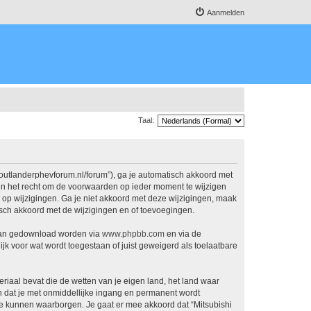
Aanmelden
Taal:
.outlanderphevforum.nl/forum”), ga je automatisch akkoord met
en het recht om de voorwaarden op ieder moment te wijzigen
n op wijzigingen. Ga je niet akkoord met deze wijzigingen, maak
isch akkoord met de wijzigingen en of toevoegingen.
 kan gedownload worden via
www.phpbb.com
en via de
jk voor wat wordt toegestaan of juist geweigerd als toelaatbare
eriaal bevat die de wetten van je eigen land, het land waar
n dat je met onmiddellijke ingang en permanent wordt
e kunnen waarborgen. Je gaat er mee akkoord dat “Mitsubishi