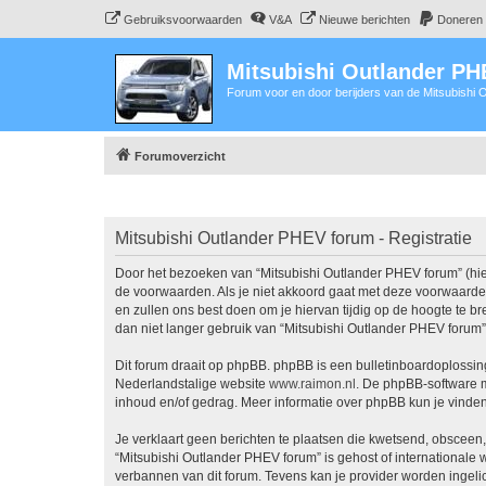
Gebruiksvoorwaarden
V&A
Nieuwe berichten
Doneren
Mitsubishi Outlander P
Forum voor en door berijders van de Mitsubishi
Forumoverzicht
Mitsubishi Outlander PHEV forum - Registratie
Door het bezoeken van “Mitsubishi Outlander PHEV forum” (hier
de voorwaarden. Als je niet akkoord gaat met deze voorwaarde
en zullen ons best doen om je hiervan tijdig op de hoogte te b
dan niet langer gebruik van “Mitsubishi Outlander PHEV forum”
Dit forum draait op phpBB. phpBB is een bulletinboardoplossing
Nederlandstalige website
www.raimon.nl
. De phpBB-software m
inhoud en/of gedrag. Meer informatie over phpBB kun je vinde
Je verklaart geen berichten te plaatsen die kwetsend, obsceen, 
“Mitsubishi Outlander PHEV forum” is gehost of internationale
verbannen van dit forum. Tevens kan je provider worden ingel