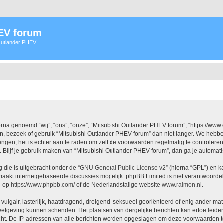
HEV forum
 Outlander PHEV
na genoemd “wij”, “ons”, “onze”, “Mitsubishi Outlander PHEV forum”, “https://www
n, bezoek of gebruik “Mitsubishi Outlander PHEV forum” dan niet langer. We hebb
rengen, het is echter aan te raden om zelf de voorwaarden regelmatig te controlere
. Blijf je gebruik maken van “Mitsubishi Outlander PHEV forum”, dan ga je automat
 die is uitgebracht onder de “
GNU General Public License v2
” (hierna “GPL”) en
aakt internetgebaseerde discussies mogelijk. phpBB Limited is niet verantwoordeli
n op
https://www.phpbb.com/
of de Nederlandstalige website
www.raimon.nl
.
vulgair, lasterlijk, haatdragend, dreigend, seksueel georiënteerd of enig ander mat
 wetgeving kunnen schenden. Het plaatsen van dergelijke berichten kan ertoe leide
icht. De IP-adressen van alle berichten worden opgeslagen om deze voorwaarden t