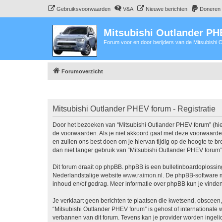
Gebruiksvoorwaarden
V&A
Nieuwe berichten
Doneren
Mitsubishi Outlander P
Forum voor en door berijders van de Mitsubishi
Forumoverzicht
Mitsubishi Outlander PHEV forum - Registratie
Door het bezoeken van “Mitsubishi Outlander PHEV forum” (hier
de voorwaarden. Als je niet akkoord gaat met deze voorwaarde
en zullen ons best doen om je hiervan tijdig op de hoogte te b
dan niet langer gebruik van “Mitsubishi Outlander PHEV forum”
Dit forum draait op phpBB. phpBB is een bulletinboardoplossing
Nederlandstalige website
www.raimon.nl
. De phpBB-software m
inhoud en/of gedrag. Meer informatie over phpBB kun je vinde
Je verklaart geen berichten te plaatsen die kwetsend, obsceen, 
“Mitsubishi Outlander PHEV forum” is gehost of internationale
verbannen van dit forum. Tevens kan je provider worden ingel