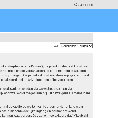
Aanmelden
Taal:
.outlanderphevforum.nl/forum”), ga je automatisch akkoord met
en het recht om de voorwaarden op ieder moment te wijzigen
n op wijzigingen. Ga je niet akkoord met deze wijzigingen, maak
isch akkoord met de wijzigingen en of toevoegingen.
 kan gedownload worden via
www.phpbb.com
en via de
jk voor wat wordt toegestaan of juist geweigerd als toelaatbare
eriaal bevat die de wetten van je eigen land, het land waar
n dat je met onmiddellijke ingang en permanent wordt
e kunnen waarborgen. Je gaat er mee akkoord dat “Mitsubishi