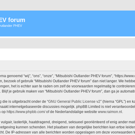
HEV forum
 Outlander PHEV
na genoemd “wij”, “ons”, “onze”, “Mitsubishi Outlander PHEV forum”, “https://www
n, bezoek of gebruik “Mitsubishi Outlander PHEV forum” dan niet langer. We hebb
rengen, het is echter aan te raden om zelf de voorwaarden regelmatig te controlere
. Blijf je gebruik maken van “Mitsubishi Outlander PHEV forum”, dan ga je automat
 die is uitgebracht onder de “
GNU General Public License v2
” (hierna “GPL”) en
aakt internetgebaseerde discussies mogelijk. phpBB Limited is niet verantwoordeli
n op
https://www.phpbb.com/
of de Nederlandstalige website
www.raimon.nl
.
vulgair, lasterlijk, haatdragend, dreigend, seksueel georiënteerd of enig ander mat
 wetgeving kunnen schenden. Het plaatsen van dergelijke berichten kan ertoe leide
icht. De IP-adressen van alle berichten worden opgeslagen om deze voorwaarden t