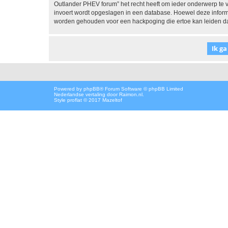
Outlander PHEV forum” het recht heeft om ieder onderwerp te verw
invoert wordt opgeslagen in een database. Hoewel deze informa
worden gehouden voor een hackpoging die ertoe kan leiden d
Powered by
phpBB
® Forum Software © phpBB Limited
Nederlandse vertaling door
Raimon.nl
.
Style proflat © 2017
Mazeltof