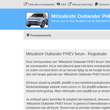
Gebruiksvoorwaarden
V&A
Nieuwe berichten
Doneren
Mitsubishi Outlander P
Forum voor en door berijders van de Mitsubishi
Forumoverzicht
Mitsubishi Outlander PHEV forum - Registratie
Door het bezoeken van “Mitsubishi Outlander PHEV forum” (hier
de voorwaarden. Als je niet akkoord gaat met deze voorwaarde
en zullen ons best doen om je hiervan tijdig op de hoogte te b
dan niet langer gebruik van “Mitsubishi Outlander PHEV forum”
Dit forum draait op phpBB. phpBB is een bulletinboardoplossing
Nederlandstalige website
www.raimon.nl
. De phpBB-software m
inhoud en/of gedrag. Meer informatie over phpBB kun je vinde
Je verklaart geen berichten te plaatsen die kwetsend, obsceen, 
“Mitsubishi Outlander PHEV forum” is gehost of internationale
verbannen van dit forum. Tevens kan je provider worden ingel