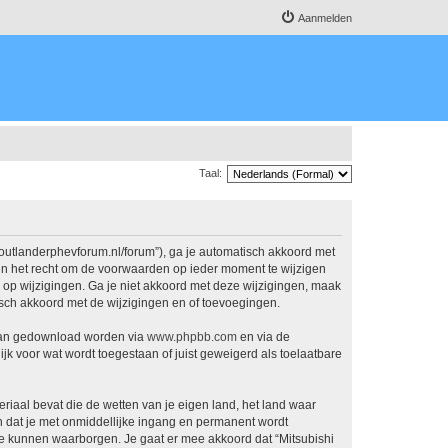
Aanmelden
Taal:
.outlanderphevforum.nl/forum”), ga je automatisch akkoord met
en het recht om de voorwaarden op ieder moment te wijzigen
n op wijzigingen. Ga je niet akkoord met deze wijzigingen, maak
isch akkoord met de wijzigingen en of toevoegingen.
 kan gedownload worden via
www.phpbb.com
en via de
jk voor wat wordt toegestaan of juist geweigerd als toelaatbare
eriaal bevat die de wetten van je eigen land, het land waar
n dat je met onmiddellijke ingang en permanent wordt
e kunnen waarborgen. Je gaat er mee akkoord dat “Mitsubishi