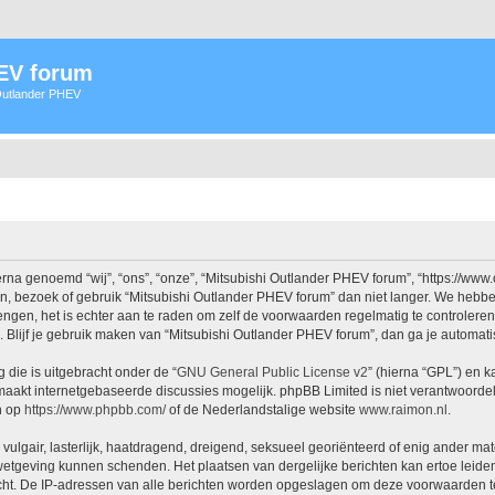
HEV forum
 Outlander PHEV
na genoemd “wij”, “ons”, “onze”, “Mitsubishi Outlander PHEV forum”, “https://www
n, bezoek of gebruik “Mitsubishi Outlander PHEV forum” dan niet langer. We hebb
rengen, het is echter aan te raden om zelf de voorwaarden regelmatig te controlere
. Blijf je gebruik maken van “Mitsubishi Outlander PHEV forum”, dan ga je automat
 die is uitgebracht onder de “
GNU General Public License v2
” (hierna “GPL”) en
aakt internetgebaseerde discussies mogelijk. phpBB Limited is niet verantwoordeli
n op
https://www.phpbb.com/
of de Nederlandstalige website
www.raimon.nl
.
vulgair, lasterlijk, haatdragend, dreigend, seksueel georiënteerd of enig ander mat
 wetgeving kunnen schenden. Het plaatsen van dergelijke berichten kan ertoe leide
icht. De IP-adressen van alle berichten worden opgeslagen om deze voorwaarden t