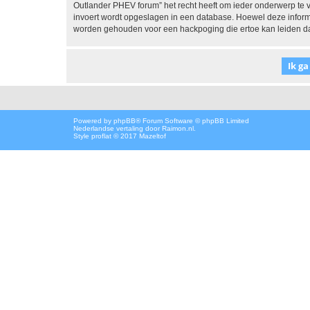
Outlander PHEV forum” het recht heeft om ieder onderwerp te verw
invoert wordt opgeslagen in een database. Hoewel deze informa
worden gehouden voor een hackpoging die ertoe kan leiden d
Powered by
phpBB
® Forum Software © phpBB Limited
Nederlandse vertaling door
Raimon.nl
.
Style proflat © 2017
Mazeltof