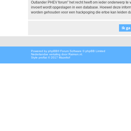
Outlander PHEV forum” het recht heeft om ieder onderwerp te verw
invoert wordt opgeslagen in een database. Hoewel deze informa
worden gehouden voor een hackpoging die ertoe kan leiden d
Powered by
phpBB
® Forum Software © phpBB Limited
Nederlandse vertaling door
Raimon.nl
.
Style proflat © 2017
Mazeltof