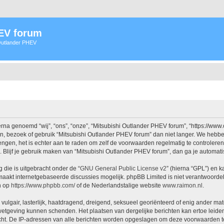
HEV forum
 Outlander PHEV
na genoemd “wij”, “ons”, “onze”, “Mitsubishi Outlander PHEV forum”, “https://www
n, bezoek of gebruik “Mitsubishi Outlander PHEV forum” dan niet langer. We hebb
rengen, het is echter aan te raden om zelf de voorwaarden regelmatig te controlere
. Blijf je gebruik maken van “Mitsubishi Outlander PHEV forum”, dan ga je automat
 die is uitgebracht onder de “
GNU General Public License v2
” (hierna “GPL”) en
aakt internetgebaseerde discussies mogelijk. phpBB Limited is niet verantwoordeli
n op
https://www.phpbb.com/
of de Nederlandstalige website
www.raimon.nl
.
vulgair, lasterlijk, haatdragend, dreigend, seksueel georiënteerd of enig ander mat
 wetgeving kunnen schenden. Het plaatsen van dergelijke berichten kan ertoe leide
icht. De IP-adressen van alle berichten worden opgeslagen om deze voorwaarden t