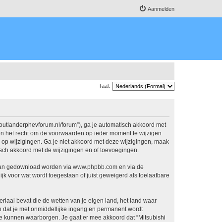
Aanmelden
Taal:
.outlanderphevforum.nl/forum”), ga je automatisch akkoord met
en het recht om de voorwaarden op ieder moment te wijzigen
n op wijzigingen. Ga je niet akkoord met deze wijzigingen, maak
isch akkoord met de wijzigingen en of toevoegingen.
 kan gedownload worden via
www.phpbb.com
en via de
jk voor wat wordt toegestaan of juist geweigerd als toelaatbare
eriaal bevat die de wetten van je eigen land, het land waar
n dat je met onmiddellijke ingang en permanent wordt
e kunnen waarborgen. Je gaat er mee akkoord dat “Mitsubishi