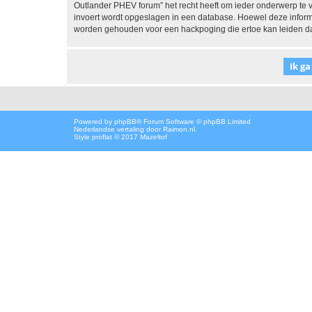
Outlander PHEV forum” het recht heeft om ieder onderwerp te verw
invoert wordt opgeslagen in een database. Hoewel deze informa
worden gehouden voor een hackpoging die ertoe kan leiden d
Powered by
phpBB
® Forum Software © phpBB Limited
Nederlandse vertaling door
Raimon.nl
.
Style proflat © 2017
Mazeltof