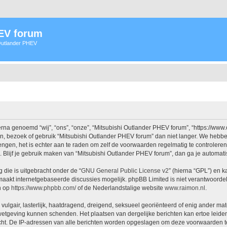
HEV forum
 Outlander PHEV
na genoemd “wij”, “ons”, “onze”, “Mitsubishi Outlander PHEV forum”, “https://www
n, bezoek of gebruik “Mitsubishi Outlander PHEV forum” dan niet langer. We hebb
rengen, het is echter aan te raden om zelf de voorwaarden regelmatig te controlere
. Blijf je gebruik maken van “Mitsubishi Outlander PHEV forum”, dan ga je automat
 die is uitgebracht onder de “
GNU General Public License v2
” (hierna “GPL”) en
aakt internetgebaseerde discussies mogelijk. phpBB Limited is niet verantwoordeli
n op
https://www.phpbb.com/
of de Nederlandstalige website
www.raimon.nl
.
vulgair, lasterlijk, haatdragend, dreigend, seksueel georiënteerd of enig ander mat
 wetgeving kunnen schenden. Het plaatsen van dergelijke berichten kan ertoe leide
icht. De IP-adressen van alle berichten worden opgeslagen om deze voorwaarden t