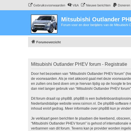
Gebruiksvoorwaarden
V&A
Nieuwe berichten
Doneren
Mitsubishi Outlander P
Forum voor en door berijders van de Mitsubishi
Forumoverzicht
Mitsubishi Outlander PHEV forum - Registratie
Door het bezoeken van “Mitsubishi Outlander PHEV forum” (hier
de voorwaarden. Als je niet akkoord gaat met deze voorwaarde
en zullen ons best doen om je hiervan tijdig op de hoogte te b
dan niet langer gebruik van “Mitsubishi Outlander PHEV forum”
Dit forum draait op phpBB. phpBB is een bulletinboardoplossing
Nederlandstalige website
www.raimon.nl
. De phpBB-software m
inhoud en/of gedrag. Meer informatie over phpBB kun je vinde
Je verklaart geen berichten te plaatsen die kwetsend, obsceen, 
“Mitsubishi Outlander PHEV forum” is gehost of internationale
verbannen van dit forum. Tevens kan je provider worden ingel