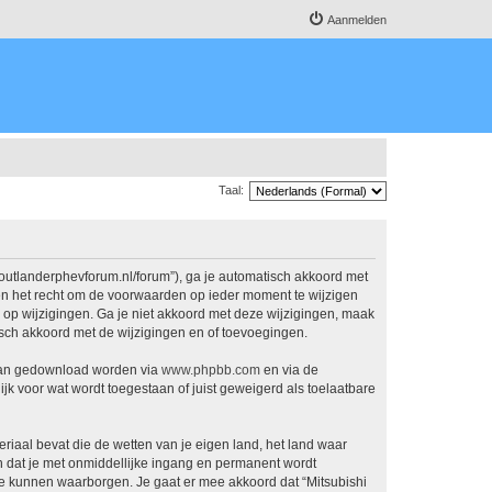
Aanmelden
Taal:
.outlanderphevforum.nl/forum”), ga je automatisch akkoord met
en het recht om de voorwaarden op ieder moment te wijzigen
n op wijzigingen. Ga je niet akkoord met deze wijzigingen, maak
isch akkoord met de wijzigingen en of toevoegingen.
 kan gedownload worden via
www.phpbb.com
en via de
jk voor wat wordt toegestaan of juist geweigerd als toelaatbare
eriaal bevat die de wetten van je eigen land, het land waar
n dat je met onmiddellijke ingang en permanent wordt
e kunnen waarborgen. Je gaat er mee akkoord dat “Mitsubishi