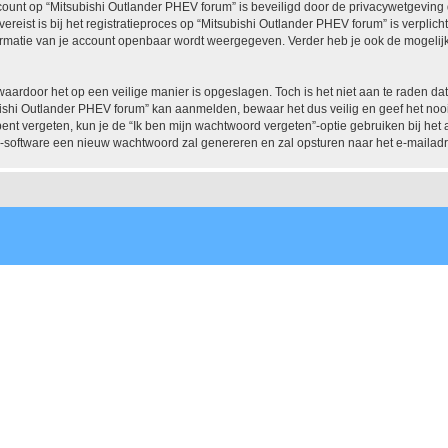
ccount op “Mitsubishi Outlander PHEV forum” is beveiligd door de privacywetgeving d
reist is bij het registratieproces op “Mitsubishi Outlander PHEV forum” is verplich
nformatie van je account openbaar wordt weergegeven. Verder heb je ook de mogelijk
waardoor het op een veilige manier is opgeslagen. Toch is het niet aan te raden d
ishi Outlander PHEV forum” kan aanmelden, bewaar het dus veilig en geef het noo
bent vergeten, kun je de “Ik ben mijn wachtwoord vergeten”-optie gebruiken bij het
-software een nieuw wachtwoord zal genereren en zal opsturen naar het e-mailadr