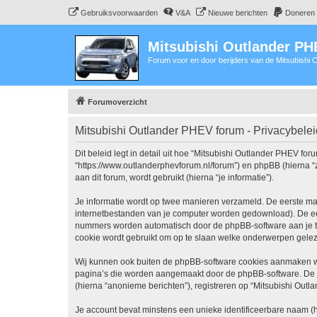
Gebruiksvoorwaarden
V&A
Nieuwe berichten
Doneren
Mitsubishi Outlander P
Forum voor en door berijders van de Mitsubishi
Forumoverzicht
Mitsubishi Outlander PHEV forum - Privacybelei
Dit beleid legt in detail uit hoe “Mitsubishi Outlander PHEV fo
“https://www.outlanderphevforum.nl/forum”) en phpBB (hierna “
aan dit forum, wordt gebruikt (hierna “je informatie”).
Je informatie wordt op twee manieren verzameld. De eerste ma
internetbestanden van je computer worden gedownload). De eer
nummers worden automatisch door de phpBB-software aan je 
cookie wordt gebruikt om op te slaan welke onderwerpen geleze
Wij kunnen ook buiten de phpBB-software cookies aanmaken wan
pagina’s die worden aangemaakt door de phpBB-software. De twe
(hierna “anonieme berichten”), registreren op “Mitsubishi Outla
Je account bevat minstens een unieke identificeerbare naam (