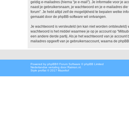
geldig e-mailadres (hierna “je e-mail”). Je informatie voor je a
naast je gebruikersnaam, je wachtwoord en je e-mailadres die ve
forum”. Je hebt altijd zelf de mogelijkheid te bepalen welke i
gemaakt door de phpBB-software wil ontvangen.
Je wachtwoord is versleuteld (en kan niet worden ontsleuteld) 
wachtwoord is het middel waarmee je op je account op “Mitsub
een andere derde partij. Als je het wachtwoord van je account 
mailadres opgeeft van je gebruikersaccount, waarna de phpBB
Powered by
phpBB
® Forum Software © phpBB Limited
Nederlandse vertaling door
Raimon.nl
.
Style proflat © 2017
Mazeltof