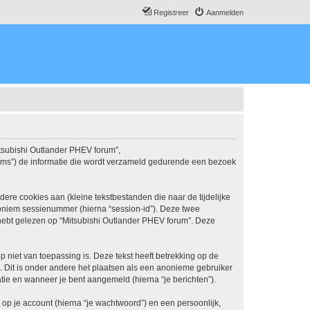
Registreer
Aanmelden
Mitsubishi Outlander PHEV forum”,
teams”) de informatie die wordt verzameld gedurende een bezoek
re cookies aan (kleine tekstbestanden die naar de tijdelijke
oniem sessienummer (hierna “session-id”). Deze twee
bt gelezen op “Mitsubishi Outlander PHEV forum”. Deze
iet van toepassing is. Deze tekst heeft betrekking op de
 Dit is onder andere het plaatsen als een anonieme gebruiker
ratie en wanneer je bent aangemeld (hierna “je berichten”).
p je account (hierna “je wachtwoord”) en een persoonlijk,