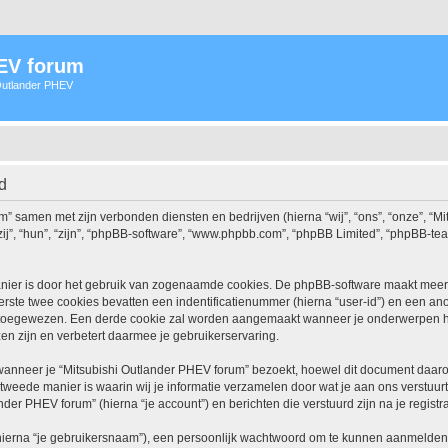
HEV forum
 Outlander PHEV
d
rum” samen met zijn verbonden diensten en bedrijven (hierna “wij”, “ons”, “onze”, “
zij”, “hun”, “zijn”, “phpBB-software”, “www.phpbb.com”, “phpBB Limited”, “phpBB-
nier is door het gebruik van zogenaamde cookies. De phpBB-software maakt meerde
ste twee cookies bevatten een indentificatienummer (hierna “user-id”) en een an
toegewezen. Een derde cookie zal worden aangemaakt wanneer je onderwerpen he
n zijn en verbetert daarmee je gebruikerservaring.
neer je “Mitsubishi Outlander PHEV forum” bezoekt, hoewel dit document daarop n
ede manier is waarin wij je informatie verzamelen door wat je aan ons verstuurt.
nder PHEV forum” (hierna “je account”) en berichten die verstuurd zijn na je regist
hierna “je gebruikersnaam”), een persoonlijk wachtwoord om te kunnen aanmelden o