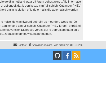
ie geldt in het land waar dit forum gehost wordt. Alle informatie
t of optioneel, dat is een keuze van “Mitsubishi Outlander PHEV
heid om in te stellen of je de e-mails die automatisch worden
at je hetzelfde wachtwoord gebruikt op meerdere websites. Je
it aan iemand van Mitsubishi Outlander PHEV forum”, phpBB of
 aanmeldvenster. Dit proces vereist dat je gebruikersnaam en e-
es, zodat je je opnieuw kunt aanmelden.
Contact
Verwijder cookies
Alle tijden zijn
UTC+02:00