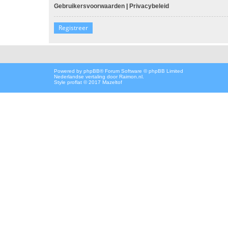
Gebruikersvoorwaarden
|
Privacybeleid
Registreer
Powered by
phpBB
® Forum Software © phpBB Limited
Nederlandse vertaling door
Raimon.nl
.
Style proflat © 2017
Mazeltof