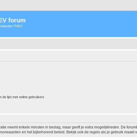
HEV forum
 Outlander PHEV
 de lijst met online gebruikers
ratie neemt enkele minuten in beslag, maar geeft je extra mogelijkheden. De foru
voorwaarden en het bijbehorend beleid. Bekijk ook de regels als je gebruik maakt v