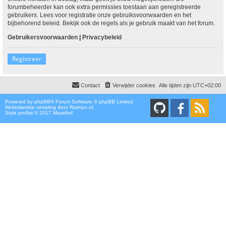
forumbeheerder kan ook extra permissies toestaan aan geregistreerde
gebruikers. Lees voor registratie onze gebruiksvoorwaarden en het
bijbehorend beleid. Bekijk ook de regels als je gebruik maakt van het forum.
Gebruikersvoorwaarden
|
Privacybeleid
Registreer
Contact
Verwijder cookies
Alle tijden zijn
UTC+02:00
Powered by
phpBB
® Forum Software © phpBB Limited
Nederlandse vertaling door
Raimon.nl
.
Style proflat © 2017
Mazeltof