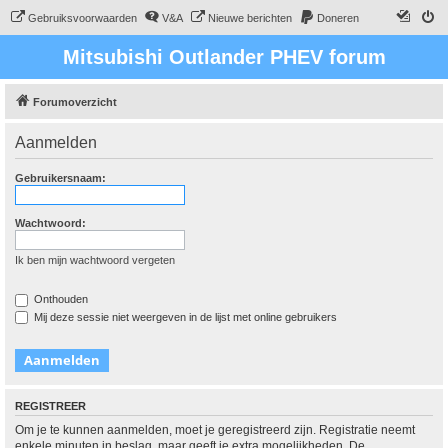
Gebruiksvoorwaarden
V&A
Nieuwe berichten
Doneren
Mitsubishi Outlander PHEV forum
Forumoverzicht
Aanmelden
Gebruikersnaam:
Wachtwoord:
Ik ben mijn wachtwoord vergeten
Onthouden
Mij deze sessie niet weergeven in de lijst met online gebruikers
REGISTREER
Om je te kunnen aanmelden, moet je geregistreerd zijn. Registratie neemt
enkele minuten in beslag, maar geeft je extra mogelijkheden. De