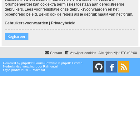
forumbeheerder kan ook extra permissies toestaan aan geregistreerde
gebruikers. Lees voor registratie onze gebruiksvoorwaarden en het
bijbehorend beleid. Bekijk ook de regels als je gebruik maakt van het forum.
Gebruikersvoorwaarden
|
Privacybeleid
Registreer
Contact
Verwijder cookies
Alle tijden zijn
UTC+02:00
Powered by
phpBB
® Forum Software © phpBB Limited
Nederlandse vertaling door
Raimon.nl
.
Style proflat © 2017
Mazeltof