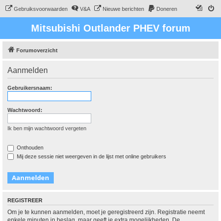
Gebruiksvoorwaarden
V&A
Nieuwe berichten
Doneren
Mitsubishi Outlander PHEV forum
Forumoverzicht
Aanmelden
Gebruikersnaam:
Wachtwoord:
Ik ben mijn wachtwoord vergeten
Onthouden
Mij deze sessie niet weergeven in de lijst met online gebruikers
REGISTREER
Om je te kunnen aanmelden, moet je geregistreerd zijn. Registratie neemt
enkele minuten in beslag, maar geeft je extra mogelijkheden. De