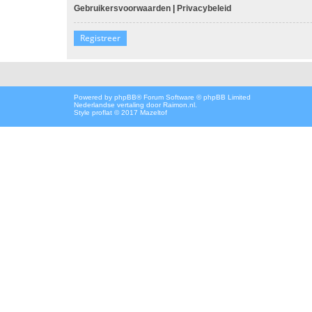
Gebruikersvoorwaarden
|
Privacybeleid
Registreer
Powered by
phpBB
® Forum Software © phpBB Limited
Nederlandse vertaling door
Raimon.nl
.
Style proflat © 2017
Mazeltof