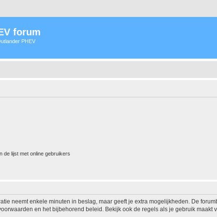
HEV forum
 Outlander PHEV
 de lijst met online gebruikers
ratie neemt enkele minuten in beslag, maar geeft je extra mogelijkheden. De foru
voorwaarden en het bijbehorend beleid. Bekijk ook de regels als je gebruik maakt v