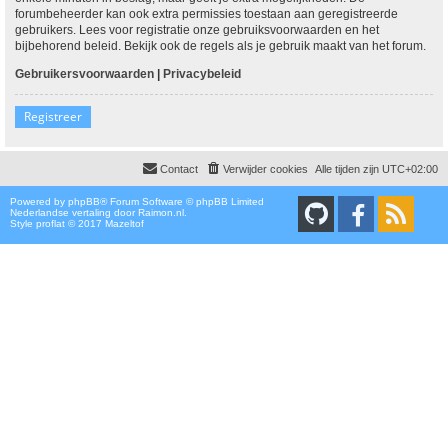
forumbeheerder kan ook extra permissies toestaan aan geregistreerde
gebruikers. Lees voor registratie onze gebruiksvoorwaarden en het
bijbehorend beleid. Bekijk ook de regels als je gebruik maakt van het forum.
Gebruikersvoorwaarden
|
Privacybeleid
Registreer
Contact
Verwijder cookies
Alle tijden zijn
UTC+02:00
Powered by
phpBB
® Forum Software © phpBB Limited
Nederlandse vertaling door
Raimon.nl
.
Style proflat © 2017
Mazeltof