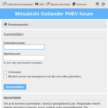
Gebruiksvoorwaarden
V&A
Nieuwe berichten
Doneren
Mitsubishi Outlander PHEV forum
Forumoverzicht
Aanmelden
Gebruikersnaam:
Wachtwoord:
Ik ben mijn wachtwoord vergeten
Onthouden
Mij deze sessie niet weergeven in de lijst met online gebruikers
REGISTREER
Om je te kunnen aanmelden, moet je geregistreerd zijn. Registratie neemt
enkele minuten in beslag, maar geeft je extra mogelijkheden. De