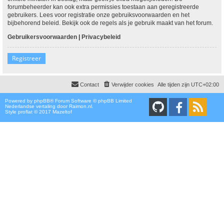
forumbeheerder kan ook extra permissies toestaan aan geregistreerde
gebruikers. Lees voor registratie onze gebruiksvoorwaarden en het
bijbehorend beleid. Bekijk ook de regels als je gebruik maakt van het forum.
Gebruikersvoorwaarden
|
Privacybeleid
Registreer
Contact
Verwijder cookies
Alle tijden zijn
UTC+02:00
Powered by
phpBB
® Forum Software © phpBB Limited
Nederlandse vertaling door
Raimon.nl
.
Style proflat © 2017
Mazeltof