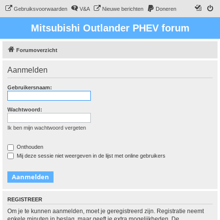
Gebruiksvoorwaarden
V&A
Nieuwe berichten
Doneren
Mitsubishi Outlander PHEV forum
Forumoverzicht
Aanmelden
Gebruikersnaam:
Wachtwoord:
Ik ben mijn wachtwoord vergeten
Onthouden
Mij deze sessie niet weergeven in de lijst met online gebruikers
REGISTREER
Om je te kunnen aanmelden, moet je geregistreerd zijn. Registratie neemt
enkele minuten in beslag, maar geeft je extra mogelijkheden. De