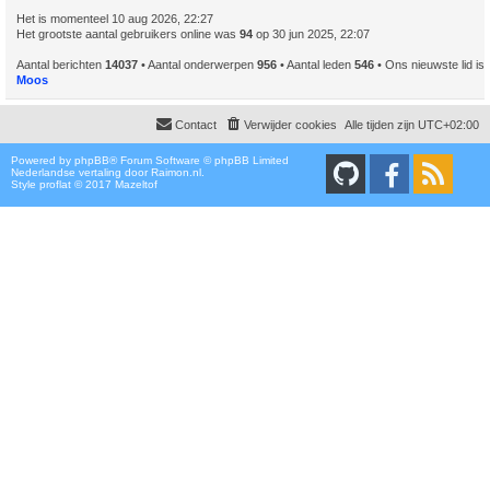
Het is momenteel 10 aug 2026, 22:27
Het grootste aantal gebruikers online was
94
op 30 jun 2025, 22:07
Aantal berichten
14037
• Aantal onderwerpen
956
• Aantal leden
546
• Ons nieuwste lid is
Moos
Contact
Verwijder cookies
Alle tijden zijn
UTC+02:00
Powered by
phpBB
® Forum Software © phpBB Limited
Nederlandse vertaling door
Raimon.nl
.
Style proflat © 2017
Mazeltof