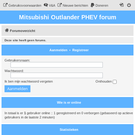
Gebruiksvoorwaarden
V&A
Nieuwe berichten
Doneren
Mitsubishi Outlander PHEV forum
Forumoverzicht
Deze site heeft geen forums.
Aanmelden
•
Registreer
Gebruikersnaam:
Wachtwoord:
Ik ben mijn wachtwoord vergeten
Onthouden
Wie is er online
In totaal is er
1
gebruiker online :: 1 geregistreerd en 0 verborgen (gebaseerd op actieve
gebruikers in de laatste 2 minuten)
Statistieken