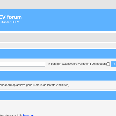
HEV forum
 Outlander PHEV
Ik ben mijn wachtwoord vergeten
|
Onthouden
gebaseerd op actieve gebruikers in de laatste 2 minuten)
ns nieuwste lid is
jacques