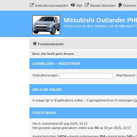
Gebruiksvoorwaarden
V&A
Nieuwe berichten
Doneren
Mitsubishi Outlander P
Forum voor en door berijders van de Mitsubishi
Forumoverzicht
Deze site heeft geen forums.
AANMELDEN
•
REGISTREER
Gebruikersnaam:
Wachtwoord:
WIE IS ER ONLINE
In totaal zijn er
0
gebruikers online :: 0 geregistreerd en 0 verborgen (
STATISTIEKEN
Het is momenteel 08 aug 2026, 10:15
Het grootste aantal gebruikers online was
94
op 30 jun 2025, 22:07
Aantal berichten
14034
• Aantal onderwerpen
954
• Aantal leden
545
• O