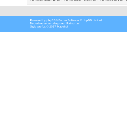
Powered by
phpBB
® Forum Software © phpBB Limited
Nederlandse vertaling door
Raimon.nl
.
Style proflat © 2017
Mazeltof