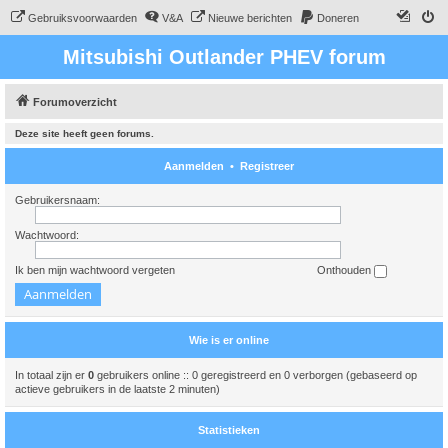
Gebruiksvoorwaarden
V&A
Nieuwe berichten
Doneren
Mitsubishi Outlander PHEV forum
Forumoverzicht
Deze site heeft geen forums.
Aanmelden
•
Registreer
Gebruikersnaam:
Wachtwoord:
Ik ben mijn wachtwoord vergeten
Onthouden
Wie is er online
In totaal zijn er
0
gebruikers online :: 0 geregistreerd en 0 verborgen (gebaseerd op
actieve gebruikers in de laatste 2 minuten)
Statistieken