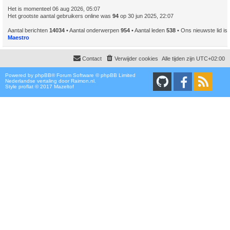
Het is momenteel 06 aug 2026, 05:07
Het grootste aantal gebruikers online was
94
op 30 jun 2025, 22:07
Aantal berichten
14034
• Aantal onderwerpen
954
• Aantal leden
538
• Ons nieuwste lid is
Maestro
Contact
Verwijder cookies
Alle tijden zijn
UTC+02:00
Powered by
phpBB
® Forum Software © phpBB Limited
Nederlandse vertaling door
Raimon.nl
.
Style proflat © 2017
Mazeltof