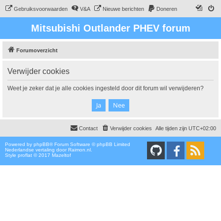
Gebruiksvoorwaarden
V&A
Nieuwe berichten
Doneren
Mitsubishi Outlander PHEV forum
Forumoverzicht
Verwijder cookies
Weet je zeker dat je alle cookies ingesteld door dit forum wil verwijderen?
Contact
Verwijder cookies
Alle tijden zijn
UTC+02:00
Powered by
phpBB
® Forum Software © phpBB Limited
Nederlandse vertaling door
Raimon.nl
.
Style proflat © 2017
Mazeltof