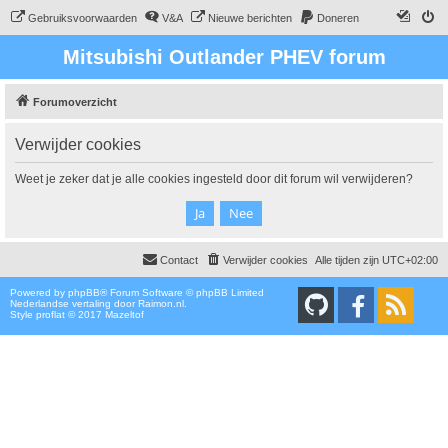
Gebruiksvoorwaarden
V&A
Nieuwe berichten
Doneren
Mitsubishi Outlander PHEV forum
Forumoverzicht
Verwijder cookies
Weet je zeker dat je alle cookies ingesteld door dit forum wil verwijderen?
Contact
Verwijder cookies
Alle tijden zijn
UTC+02:00
Powered by
phpBB
® Forum Software © phpBB Limited
Nederlandse vertaling door
Raimon.nl
.
Style proflat © 2017
Mazeltof