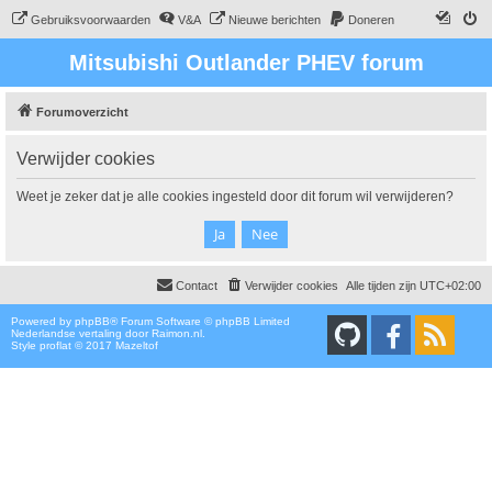
Gebruiksvoorwaarden
V&A
Nieuwe berichten
Doneren
Mitsubishi Outlander PHEV forum
Forumoverzicht
Verwijder cookies
Weet je zeker dat je alle cookies ingesteld door dit forum wil verwijderen?
Contact
Verwijder cookies
Alle tijden zijn
UTC+02:00
Powered by
phpBB
® Forum Software © phpBB Limited
Nederlandse vertaling door
Raimon.nl
.
Style proflat © 2017
Mazeltof