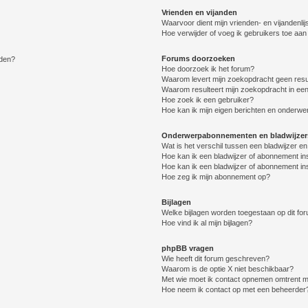
Vrienden en vijanden
Waarvoor dient mijn vrienden- en vijandenlij
Hoe verwijder of voeg ik gebruikers toe aan m
Forums doorzoeken
lden?
Hoe doorzoek ik het forum?
Waarom levert mijn zoekopdracht geen resu
Waarom resulteert mijn zoekopdracht in een
Hoe zoek ik een gebruiker?
Hoe kan ik mijn eigen berichten en onderw
Onderwerpabonnementen en bladwijzer
Wat is het verschil tussen een bladwijzer 
Hoe kan ik een bladwijzer of abonnement in
Hoe kan ik een bladwijzer of abonnement ins
Hoe zeg ik mijn abonnement op?
Bijlagen
Welke bijlagen worden toegestaan op dit fo
Hoe vind ik al mijn bijlagen?
phpBB vragen
Wie heeft dit forum geschreven?
Waarom is de optie X niet beschikbaar?
Met wie moet ik contact opnemen omtrent mis
Hoe neem ik contact op met een beheerder