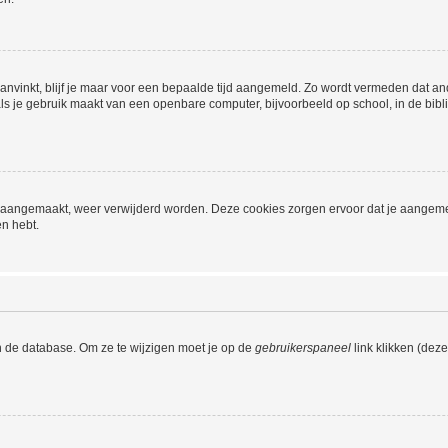
aanvinkt, blijf je maar voor een bepaalde tijd aangemeld. Zo wordt vermeden dat a
ls je gebruik maakt van een openbare computer, bijvoorbeeld op school, in de biblio
ijn aangemaakt, weer verwijderd worden. Deze cookies zorgen ervoor dat je aangem
en hebt.
n de database. Om ze te wijzigen moet je op de
gebruikerspaneel
link klikken (dez