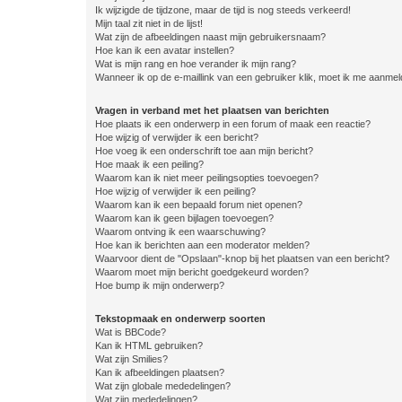
Ik wijzigde de tijdzone, maar de tijd is nog steeds verkeerd!
Mijn taal zit niet in de lijst!
Wat zijn de afbeeldingen naast mijn gebruikersnaam?
Hoe kan ik een avatar instellen?
Wat is mijn rang en hoe verander ik mijn rang?
Wanneer ik op de e-maillink van een gebruiker klik, moet ik me aanme
Vragen in verband met het plaatsen van berichten
Hoe plaats ik een onderwerp in een forum of maak een reactie?
Hoe wijzig of verwijder ik een bericht?
Hoe voeg ik een onderschrift toe aan mijn bericht?
Hoe maak ik een peiling?
Waarom kan ik niet meer peilingsopties toevoegen?
Hoe wijzig of verwijder ik een peiling?
Waarom kan ik een bepaald forum niet openen?
Waarom kan ik geen bijlagen toevoegen?
Waarom ontving ik een waarschuwing?
Hoe kan ik berichten aan een moderator melden?
Waarvoor dient de "Opslaan"-knop bij het plaatsen van een bericht?
Waarom moet mijn bericht goedgekeurd worden?
Hoe bump ik mijn onderwerp?
Tekstopmaak en onderwerp soorten
Wat is BBCode?
Kan ik HTML gebruiken?
Wat zijn Smilies?
Kan ik afbeeldingen plaatsen?
Wat zijn globale mededelingen?
Wat zijn mededelingen?