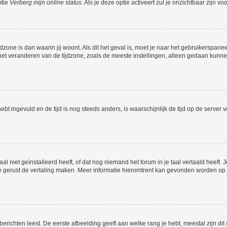
ptie
Verberg mijn online status
. Als je deze optie activeert zul je onzichtbaar zijn 
jdzone is dan waarin jij woont. Als dit het geval is, moet je naar het gebruikerspan
t veranderen van de tijdzone, zoals de meeste instellingen, alleen gedaan kunnen
 hebt ingevuld en de tijd is nog steeds anders, is waarschijnlijk de tijd op de serv
niet geïnstalleerd heeft, of dat nog niemand het forum in je taal vertaald heeft. Je
ag je gerust de vertaling maken. Meer informatie hieromtrent kan gevonden worden o
richten leest. De eerste afbeelding geeft aan welke rang je hebt, meestal zijn dit 