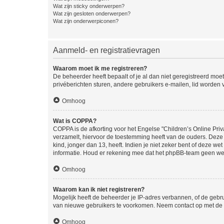
Wat zijn sticky onderwerpen?
Wat zijn gesloten onderwerpen?
Wat zijn onderwerpiconen?
Aanmeld- en registratievragen
Waarom moet ik me registreren?
De beheerder heeft bepaalt of je al dan niet geregistreerd moet
privéberichten sturen, andere gebruikers e-mailen, lid worden
Omhoog
Wat is COPPA?
COPPA is de afkorting voor het Engelse "Children’s Online Priv
verzamelt, hiervoor de toestemming heeft van de ouders. Deze
kind, jonger dan 13, heeft. Indien je niet zeker bent of deze w
informatie. Houd er rekening mee dat het phpBB-team geen wette
Omhoog
Waarom kan ik niet registreren?
Mogelijk heeft de beheerder je IP-adres verbannen, of de gebru
van nieuwe gebruikers te voorkomen. Neem contact op met de 
Omhoog