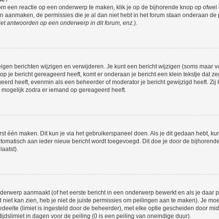
om een reactie op een onderwerp te maken, klik je op de bijhorende knop op ofwe
an aanmaken, de permissies die je al dan niet hebt in het forum staan onderaan de
et antwoorden op een onderwerp in dit forum, enz.
).
eigen berichten wijzigen en verwijderen. Je kunt een bericht wijzigen (soms maar voo
p je bericht gereageerd heeft, komt er onderaan je bericht een klein tekstje dat ze
ageerd heeft, evenmin als een beheerder of moderator je bericht gewijzigd heeft. 
r mogelijk zodra er iemand op gereageerd heeft.
rst één maken. Dit kun je via het gebruikerspaneel doen. Als je dit gedaan hebt, ku
automatisch aan ieder nieuw bericht wordt toegevoegd. Dit doe je door de bijhorende 
laatst).
erwerp aanmaakt (of het eerste bericht in een onderwerp bewerkt en als je daar pe
niet kan zien, heb je niet de juiste permissies om peilingen aan te maken). Je moet 
edeelte (limiet is ingesteld door de beheerder), met elke optie gescheiden door mi
jdslimiet in dagen voor de peiling (0 is een peiling van oneindige duur).