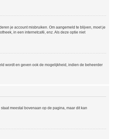
nderen je account misbruiken. Om aangemeld te blijven, moet je
theek, in een internetcafé, enz. Als deze optie niet
eld wordt en geven ook de mogelijkheid, indien de beheerder
e staat meestal bovenaan op de pagina, maar dit kan