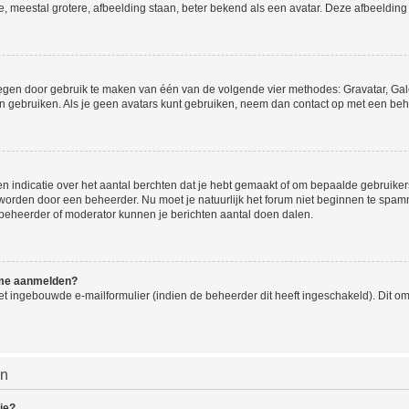
e, meestal grotere, afbeelding staan, beter bekend als een avatar. Deze afbeelding 
oegen door gebruik te maken van één van de volgende vier methodes: Gravatar, Gale
n gebruiken. Als je geen avatars kunt gebruiken, neem dan contact op met een beh
indicatie over het aantal berchten dat je hebt gemaakt of om bepaalde gebruikers 
d worden door een beheerder. Nu moet je natuurlijk het forum niet beginnen te sp
en beheerder of moderator kunnen je berichten aantal doen dalen.
k me aanmelden?
t ingebouwde e-mailformulier (indien de beheerder dit heeft ingeschakeld). Dit o
en
ie?