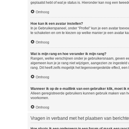
geplaatst hebt of wat je status is. Hieronder kan nog een tweed
Omhoog
Hoe kan ik een avatar instellen?
In je Gebruikerspaneel, onder “Profiel” kun je een avatar toev
te schakelen en om te kiezen op welke manier je een avatar ka
Omhoog
Wat is mijn rang en hoe verander ik mijn rang?
Rangen, welke verschijnen onder je gebruikersnaam, geven een 
algemeen kun je je rang niet wijzigen, aangezien ze ingestel
rang. Dit heeft zelfs mogelijk het tegenovergestelde effect, e
Omhoog
Wanneer ik op de e-maillink van een gebruiker klik, moet i
Alleen geregistreerde gebruikers kunnen gebruik maken van he
voorkomen.
Omhoog
Vragen in verband met het plaatsen van bericht
Hoe plaats ik een onderwerp in een forum of maak een react