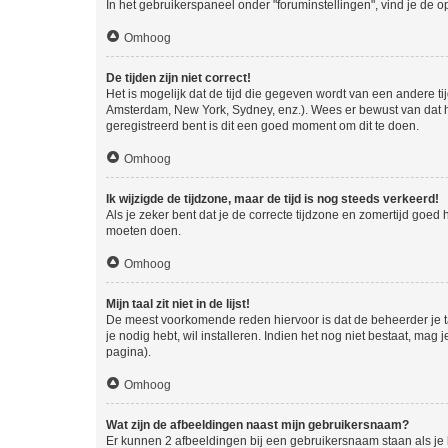
In het gebruikerspaneel onder "foruminstellingen", vind je de o
Omhoog
De tijden zijn niet correct!
Het is mogelijk dat de tijd die gegeven wordt van een andere ti
Amsterdam, New York, Sydney, enz.). Wees er bewust van dat he
geregistreerd bent is dit een goed moment om dit te doen.
Omhoog
Ik wijzigde de tijdzone, maar de tijd is nog steeds verkeerd!
Als je zeker bent dat je de correcte tijdzone en zomertijd goed
moeten doen.
Omhoog
Mijn taal zit niet in de lijst!
De meest voorkomende reden hiervoor is dat de beheerder je taal 
je nodig hebt, wil installeren. Indien het nog niet bestaat, m
pagina).
Omhoog
Wat zijn de afbeeldingen naast mijn gebruikersnaam?
Er kunnen 2 afbeeldingen bij een gebruikersnaam staan als je be