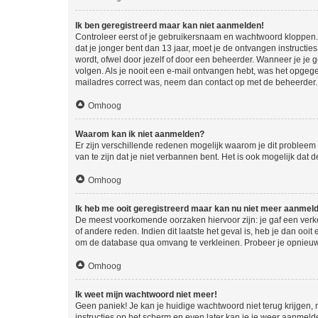
Ik ben geregistreerd maar kan niet aanmelden!
Controleer eerst of je gebruikersnaam en wachtwoord kloppen. I
dat je jonger bent dan 13 jaar, moet je de ontvangen instructi
wordt, ofwel door jezelf of door een beheerder. Wanneer je je 
volgen. Als je nooit een e-mail ontvangen hebt, was het opgege
mailadres correct was, neem dan contact op met de beheerder.
Omhoog
Waarom kan ik niet aanmelden?
Er zijn verschillende redenen mogelijk waarom je dit probleem
van te zijn dat je niet verbannen bent. Het is ook mogelijk dat
Omhoog
Ik heb me ooit geregistreerd maar kan nu niet meer aanmel
De meest voorkomende oorzaken hiervoor zijn: je gaf een verk
of andere reden. Indien dit laatste het geval is, heb je dan oo
om de database qua omvang te verkleinen. Probeer je opnieuw t
Omhoog
Ik weet mijn wachtwoord niet meer!
Geen paniek! Je kan je huidige wachtwoord niet terug krijgen,
instructies op het scherm en even later kan je je weer aanmeld