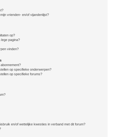
st?
ijn vrienden- en/of vijandenlijst?
ltaten op?
 lege pagina?
erpen vinden?
s
en abonnement?
stellen op specifieke onderwerpen?
tellen op specifieke forums?
rum?
bruik en/of wettelijke kwesties in verband met dit forum?
?