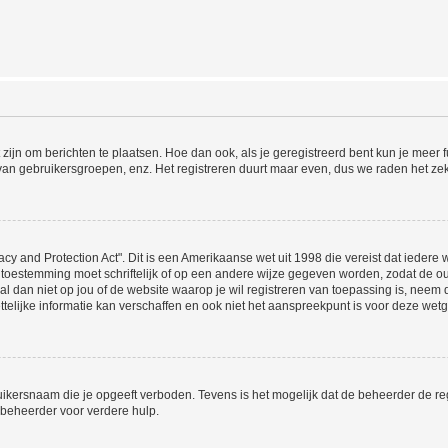
 zijn om berichten te plaatsen. Hoe dan ook, als je geregistreerd bent kun je meer
 van gebruikersgroepen, enz. Het registreren duurt maar even, dus we raden het ze
acy and Protection Act". Dit is een Amerikaanse wet uit 1998 die vereist dat ieder
 toestemming moet schriftelijk of op een andere wijze gegeven worden, zodat de 
et al dan niet op jou of de website waarop je wil registreren van toepassing is, nee
lijke informatie kan verschaffen en ook niet het aanspreekpunt is voor deze wetge
ikersnaam die je opgeeft verboden. Tevens is het mogelijk dat de beheerder de regi
beheerder voor verdere hulp.