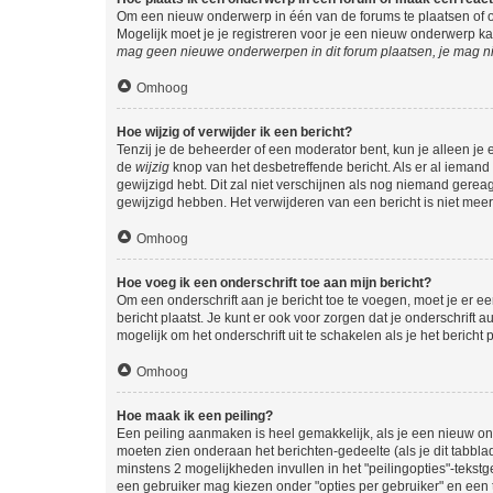
Om een nieuw onderwerp in één van de forums te plaatsen of 
Mogelijk moet je je registreren voor je een nieuw onderwerp k
mag geen nieuwe onderwerpen in dit forum plaatsen, je mag ni
Omhoog
Hoe wijzig of verwijder ik een bericht?
Tenzij je de beheerder of een moderator bent, kun je alleen je 
de
wijzig
knop van het desbetreffende bericht. Als er al iemand o
gewijzigd hebt. Dit zal niet verschijnen als nog niemand gere
gewijzigd hebben. Het verwijderen van een bericht is niet mee
Omhoog
Hoe voeg ik een onderschrift toe aan mijn bericht?
Om een onderschrift aan je bericht toe te voegen, moet je er ee
bericht plaatst. Je kunt er ook voor zorgen dat je onderschrift 
mogelijk om het onderschrift uit te schakelen als je het bericht p
Omhoog
Hoe maak ik een peiling?
Een peiling aanmaken is heel gemakkelijk, als je een nieuw ond
moeten zien onderaan het berichten-gedeelte (als je dit tabblad 
minstens 2 mogelijkheden invullen in het "peilingopties"-tekstg
een gebruiker mag kiezen onder "opties per gebruiker" en een ti