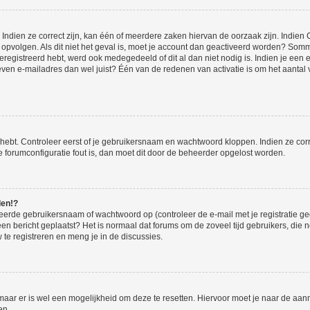
ndien ze correct zijn, kan één of meerdere zaken hiervan de oorzaak zijn. Indien C
es opvolgen. Als dit niet het geval is, moet je account dan geactiveerd worden? S
geregistreerd hebt, werd ook medegedeeld of dit al dan niet nodig is. Indien je een
ven e-mailadres dan wel juist? Één van de redenen van activatie is om het aantal va
 hebt. Controleer eerst of je gebruikersnaam en wachtwoord kloppen. Indien ze cor
 de forumconfiguratie fout is, dan moet dit door de beheerder opgelost worden.
den!?
eerde gebruikersnaam of wachtwoord op (controleer de e-mail met je registratie g
it een bericht geplaatst? Het is normaal dat forums om de zoveel tijd gebruikers, di
e registreren en meng je in de discussies.
 maar er is wel een mogelijkheid om deze te resetten. Hiervoor moet je naar de a
en.