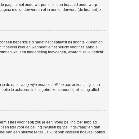
l de pagina met onderwerpen of in een bepaald onderwerp.
 pagina met onderwerpen of in een onderwerp (de lijst met
je
r een beperkte tijd nadat het geplaatst is) door te klikken op
gt hoeveel keer en wanneer je het bericht voor het laatst je
Zij kunnen wel een mededeling toevoegen, waarom ze je bericht
n je de optie
voeg mijn onderschrift toe
aanvinken als je een
optie te activeren in het gebruikerspaneel (het is nog altijd
rmissies voor hebt) zou je een "voeg peiling toe" tabblad
een titel voor de peiling invullen bij "peilingsvraag" en dan
ddel van een nieuwe regel. Je kunt ook instellen hoeveel opties