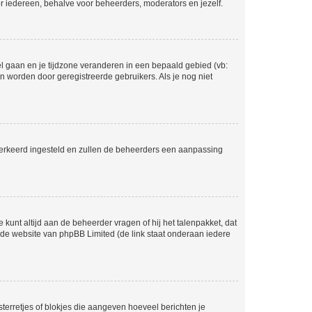
voor iedereen, behalve voor beheerders, moderators en jezelf.
eel gaan en je tijdzone veranderen in een bepaald gebied (vb:
 worden door geregistreerde gebruikers. Als je nog niet
er verkeerd ingesteld en zullen de beheerders een aanpassing
 kunt altijd aan de beheerder vragen of hij het talenpakket, dat
p de website van phpBB Limited (de link staat onderaan iedere
sterretjes of blokjes die aangeven hoeveel berichten je