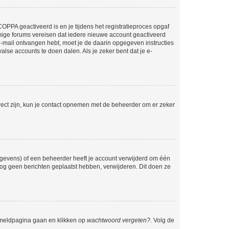
OPPA geactiveerd is en je tijdens het registratieproces opgaf
ommige forums vereisen dat iedere nieuwe account geactiveerd
 e-mail ontvangen hebt, moet je de daarin opgegeven instructies
lse accounts te doen dalen. Als je zeker bent dat je e-
rect zijn, kun je contact opnemen met de beheerder om er zeker
egevens) of een beheerder heeft je account verwijderd om één
e nog geen berichten geplaatst hebben, verwijderen. Dit doen ze
anmeldpagina gaan en klikken op
wachtwoord vergeten?
. Volg de