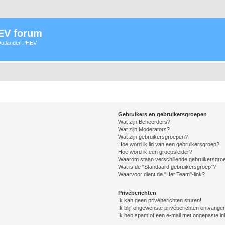
HEV forum
 Outlander PHEV
Gebruikers en gebruikersgroepen
Wat zijn Beheerders?
Wat zijn Moderators?
Wat zijn gebruikersgroepen?
Hoe word ik lid van een gebruikersgroep?
Hoe word ik een groepsleider?
Waarom staan verschillende gebruikersgroe
Wat is de "Standaard gebruikersgroep"?
Waarvoor dient de "Het Team"-link?
Privéberichten
Ik kan geen privéberichten sturen!
Ik blijf ongewenste privéberichten ontvange
Ik heb spam of een e-mail met ongepaste i