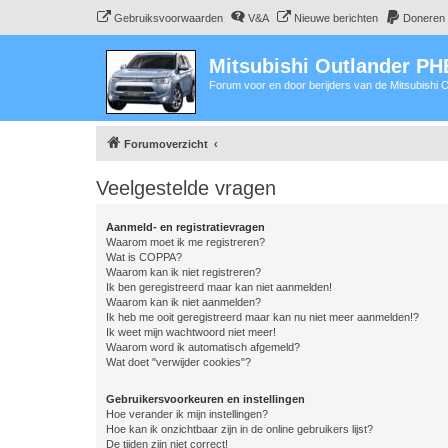
Gebruiksvoorwaarden
V&A
Nieuwe berichten
Doneren
Mitsubishi Outlander P
Forum voor en door berijders van de Mitsubishi
Forumoverzicht
Veelgestelde vragen
Aanmeld- en registratievragen
Waarom moet ik me registreren?
Wat is COPPA?
Waarom kan ik niet registreren?
Ik ben geregistreerd maar kan niet aanmelden!
Waarom kan ik niet aanmelden?
Ik heb me ooit geregistreerd maar kan nu niet meer aanmelden!?
Ik weet mijn wachtwoord niet meer!
Waarom word ik automatisch afgemeld?
Wat doet "verwijder cookies"?
Gebruikersvoorkeuren en instellingen
Hoe verander ik mijn instellingen?
Hoe kan ik onzichtbaar zijn in de online gebruikers lijst?
De tijden zijn niet correct!