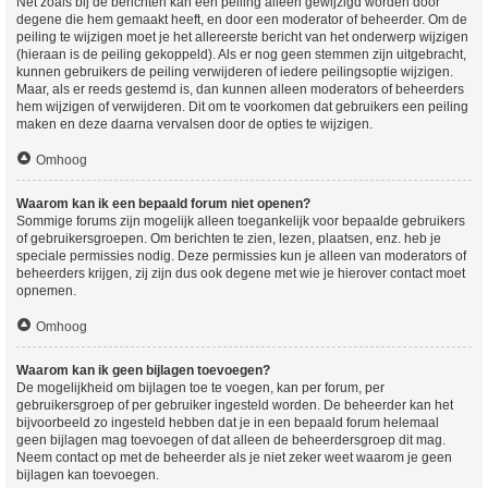
Net zoals bij de berichten kan een peiling alleen gewijzigd worden door
degene die hem gemaakt heeft, en door een moderator of beheerder. Om de
peiling te wijzigen moet je het allereerste bericht van het onderwerp wijzigen
(hieraan is de peiling gekoppeld). Als er nog geen stemmen zijn uitgebracht,
kunnen gebruikers de peiling verwijderen of iedere peilingsoptie wijzigen.
Maar, als er reeds gestemd is, dan kunnen alleen moderators of beheerders
hem wijzigen of verwijderen. Dit om te voorkomen dat gebruikers een peiling
maken en deze daarna vervalsen door de opties te wijzigen.
Omhoog
Waarom kan ik een bepaald forum niet openen?
Sommige forums zijn mogelijk alleen toegankelijk voor bepaalde gebruikers
of gebruikersgroepen. Om berichten te zien, lezen, plaatsen, enz. heb je
speciale permissies nodig. Deze permissies kun je alleen van moderators of
beheerders krijgen, zij zijn dus ook degene met wie je hierover contact moet
opnemen.
Omhoog
Waarom kan ik geen bijlagen toevoegen?
De mogelijkheid om bijlagen toe te voegen, kan per forum, per
gebruikersgroep of per gebruiker ingesteld worden. De beheerder kan het
bijvoorbeeld zo ingesteld hebben dat je in een bepaald forum helemaal
geen bijlagen mag toevoegen of dat alleen de beheerdersgroep dit mag.
Neem contact op met de beheerder als je niet zeker weet waarom je geen
bijlagen kan toevoegen.