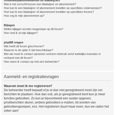
Onderwerpabonnementen en bladwijzers
Wat is het verschil tussen een bladwijzer en abonnement?
Hoe kan ik een bladwijzer of abonnement instellen op specifieke onderwerpen?
Hoe kan ik een bladwijzer of abonnement instellen op specifieke forums?
Hoe zeg ik mijn abonnement op?
Bijlagen
Welke bijlagen worden toegestaan op dit forum?
Hoe vind ik al mijn bijlagen?
phpBB vragen
Wie heeft dit forum geschreven?
Waarom is de optie X niet beschikbaar?
Met wie moet ik contact opnemen omtrent misbruik en/of wettelijke kwesties in
verband met dit forum?
Hoe neem ik contact op met een beheerder?
Aanmeld- en registratievragen
Waarom moet ik me registreren?
De beheerder heeft bepaalt of je al dan niet geregistreerd moet zijn om
berichten te plaatsen. Hoe dan ook, als je geregistreerd bent kun je meer
functies gebruiken. Zo kun je bijvoorbeeld een avatar opgeven,
privéberichten sturen, andere gebruikers e-mailen, lid worden van
gebruikersgroepen, enz. Het registreren duurt maar even, dus we raden het
zeker aan!