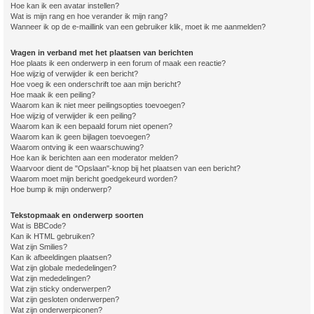
Hoe kan ik een avatar instellen?
Wat is mijn rang en hoe verander ik mijn rang?
Wanneer ik op de e-maillink van een gebruiker klik, moet ik me aanmelden?
Vragen in verband met het plaatsen van berichten
Hoe plaats ik een onderwerp in een forum of maak een reactie?
Hoe wijzig of verwijder ik een bericht?
Hoe voeg ik een onderschrift toe aan mijn bericht?
Hoe maak ik een peiling?
Waarom kan ik niet meer peilingsopties toevoegen?
Hoe wijzig of verwijder ik een peiling?
Waarom kan ik een bepaald forum niet openen?
Waarom kan ik geen bijlagen toevoegen?
Waarom ontving ik een waarschuwing?
Hoe kan ik berichten aan een moderator melden?
Waarvoor dient de "Opslaan"-knop bij het plaatsen van een bericht?
Waarom moet mijn bericht goedgekeurd worden?
Hoe bump ik mijn onderwerp?
Tekstopmaak en onderwerp soorten
Wat is BBCode?
Kan ik HTML gebruiken?
Wat zijn Smilies?
Kan ik afbeeldingen plaatsen?
Wat zijn globale mededelingen?
Wat zijn mededelingen?
Wat zijn sticky onderwerpen?
Wat zijn gesloten onderwerpen?
Wat zijn onderwerpiconen?