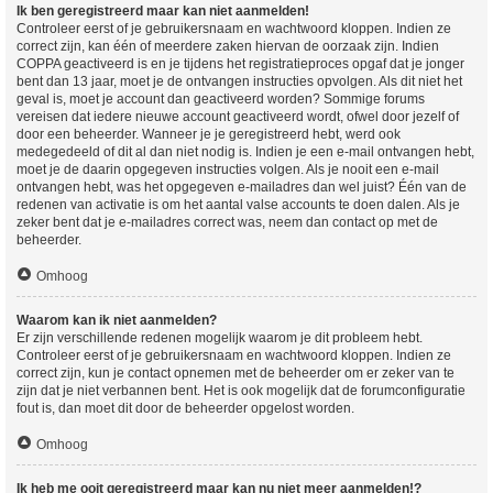
Ik ben geregistreerd maar kan niet aanmelden!
Controleer eerst of je gebruikersnaam en wachtwoord kloppen. Indien ze
correct zijn, kan één of meerdere zaken hiervan de oorzaak zijn. Indien
COPPA geactiveerd is en je tijdens het registratieproces opgaf dat je jonger
bent dan 13 jaar, moet je de ontvangen instructies opvolgen. Als dit niet het
geval is, moet je account dan geactiveerd worden? Sommige forums
vereisen dat iedere nieuwe account geactiveerd wordt, ofwel door jezelf of
door een beheerder. Wanneer je je geregistreerd hebt, werd ook
medegedeeld of dit al dan niet nodig is. Indien je een e-mail ontvangen hebt,
moet je de daarin opgegeven instructies volgen. Als je nooit een e-mail
ontvangen hebt, was het opgegeven e-mailadres dan wel juist? Één van de
redenen van activatie is om het aantal valse accounts te doen dalen. Als je
zeker bent dat je e-mailadres correct was, neem dan contact op met de
beheerder.
Omhoog
Waarom kan ik niet aanmelden?
Er zijn verschillende redenen mogelijk waarom je dit probleem hebt.
Controleer eerst of je gebruikersnaam en wachtwoord kloppen. Indien ze
correct zijn, kun je contact opnemen met de beheerder om er zeker van te
zijn dat je niet verbannen bent. Het is ook mogelijk dat de forumconfiguratie
fout is, dan moet dit door de beheerder opgelost worden.
Omhoog
Ik heb me ooit geregistreerd maar kan nu niet meer aanmelden!?