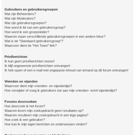
Gebruikers en gebruikersgroepen
Wat zijn Beheerders?
Wat zijn Moderators?
Wat zijn gebruikersgroepen?
Hoe word ik lid van een gebruikersgroep?
Hoe word ik een groepsleider?
Waarom staan verschillende gebruikersgroepen in een andere kleur?
Wat is de "Standaard gebruikersgroep"?
Waarvoor dient de "Het Team"-link?
Privéberichten
Ik kan geen privéberichten sturen!
Ik blijf ongewenste privéberichten ontvangen!
Ik heb spam of een e-mail met ongepaste inhoud van iemand op dit forum ontvangen!
Vrienden en vijanden
Waarvoor dient mijn vrienden- en vijandenlijst?
Hoe verwijder of voeg ik gebruikers toe aan mijn vrienden- en/of vijandenlijst?
Forums doorzoeken
Hoe doorzoek ik het forum?
Waarom levert mijn zoekopdracht geen resultaten op?
Waarom resulteert mijn zoekopdracht in een lege pagina?
Hoe zoek ik een gebruiker?
Hoe kan ik mijn eigen berichten en onderwerpen vinden?