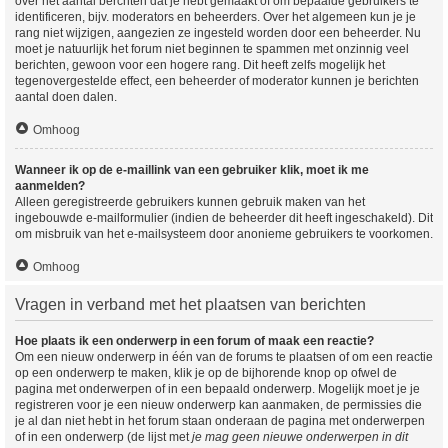
over het aantal berchten dat je hebt gemaakt of om bepaalde gebruikers te
identificeren, bijv. moderators en beheerders. Over het algemeen kun je je
rang niet wijzigen, aangezien ze ingesteld worden door een beheerder. Nu
moet je natuurlijk het forum niet beginnen te spammen met onzinnig veel
berichten, gewoon voor een hogere rang. Dit heeft zelfs mogelijk het
tegenovergestelde effect, een beheerder of moderator kunnen je berichten
aantal doen dalen.
Omhoog
Wanneer ik op de e-maillink van een gebruiker klik, moet ik me
aanmelden?
Alleen geregistreerde gebruikers kunnen gebruik maken van het
ingebouwde e-mailformulier (indien de beheerder dit heeft ingeschakeld). Dit
om misbruik van het e-mailsysteem door anonieme gebruikers te voorkomen.
Omhoog
Vragen in verband met het plaatsen van berichten
Hoe plaats ik een onderwerp in een forum of maak een reactie?
Om een nieuw onderwerp in één van de forums te plaatsen of om een reactie
op een onderwerp te maken, klik je op de bijhorende knop op ofwel de
pagina met onderwerpen of in een bepaald onderwerp. Mogelijk moet je je
registreren voor je een nieuw onderwerp kan aanmaken, de permissies die
je al dan niet hebt in het forum staan onderaan de pagina met onderwerpen
of in een onderwerp (de lijst met
je mag geen nieuwe onderwerpen in dit