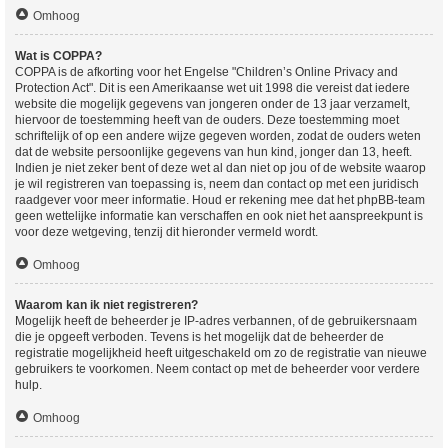
Omhoog
Wat is COPPA?
COPPA is de afkorting voor het Engelse "Children’s Online Privacy and
Protection Act". Dit is een Amerikaanse wet uit 1998 die vereist dat iedere
website die mogelijk gegevens van jongeren onder de 13 jaar verzamelt,
hiervoor de toestemming heeft van de ouders. Deze toestemming moet
schriftelijk of op een andere wijze gegeven worden, zodat de ouders weten
dat de website persoonlijke gegevens van hun kind, jonger dan 13, heeft.
Indien je niet zeker bent of deze wet al dan niet op jou of de website waarop
je wil registreren van toepassing is, neem dan contact op met een juridisch
raadgever voor meer informatie. Houd er rekening mee dat het phpBB-team
geen wettelijke informatie kan verschaffen en ook niet het aanspreekpunt is
voor deze wetgeving, tenzij dit hieronder vermeld wordt.
Omhoog
Waarom kan ik niet registreren?
Mogelijk heeft de beheerder je IP-adres verbannen, of de gebruikersnaam
die je opgeeft verboden. Tevens is het mogelijk dat de beheerder de
registratie mogelijkheid heeft uitgeschakeld om zo de registratie van nieuwe
gebruikers te voorkomen. Neem contact op met de beheerder voor verdere
hulp.
Omhoog