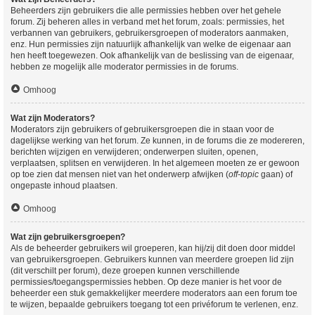
Beheerders zijn gebruikers die alle permissies hebben over het gehele
forum. Zij beheren alles in verband met het forum, zoals: permissies, het
verbannen van gebruikers, gebruikersgroepen of moderators aanmaken,
enz. Hun permissies zijn natuurlijk afhankelijk van welke de eigenaar aan
hen heeft toegewezen. Ook afhankelijk van de beslissing van de eigenaar,
hebben ze mogelijk alle moderator permissies in de forums.
Omhoog
Wat zijn Moderators?
Moderators zijn gebruikers of gebruikersgroepen die in staan voor de
dagelijkse werking van het forum. Ze kunnen, in de forums die ze modereren,
berichten wijzigen en verwijderen; onderwerpen sluiten, openen,
verplaatsen, splitsen en verwijderen. In het algemeen moeten ze er gewoon
op toe zien dat mensen niet van het onderwerp afwijken (
off-topic
gaan) of
ongepaste inhoud plaatsen.
Omhoog
Wat zijn gebruikersgroepen?
Als de beheerder gebruikers wil groeperen, kan hij/zij dit doen door middel
van gebruikersgroepen. Gebruikers kunnen van meerdere groepen lid zijn
(dit verschilt per forum), deze groepen kunnen verschillende
permissies/toegangspermissies hebben. Op deze manier is het voor de
beheerder een stuk gemakkelijker meerdere moderators aan een forum toe
te wijzen, bepaalde gebruikers toegang tot een privéforum te verlenen, enz.