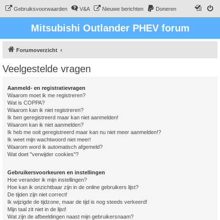
Gebruiksvoorwaarden
V&A
Nieuwe berichten
Doneren
Mitsubishi Outlander PHEV forum
Forumoverzicht
Veelgestelde vragen
Aanmeld- en registratievragen
Waarom moet ik me registreren?
Wat is COPPA?
Waarom kan ik niet registreren?
Ik ben geregistreerd maar kan niet aanmelden!
Waarom kan ik niet aanmelden?
Ik heb me ooit geregistreerd maar kan nu niet meer aanmelden!?
Ik weet mijn wachtwoord niet meer!
Waarom word ik automatisch afgemeld?
Wat doet "verwijder cookies"?
Gebruikersvoorkeuren en instellingen
Hoe verander ik mijn instellingen?
Hoe kan ik onzichtbaar zijn in de online gebruikers lijst?
De tijden zijn niet correct!
Ik wijzigde de tijdzone, maar de tijd is nog steeds verkeerd!
Mijn taal zit niet in de lijst!
Wat zijn de afbeeldingen naast mijn gebruikersnaam?