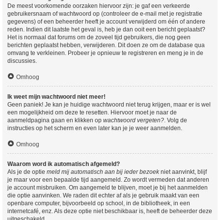
De meest voorkomende oorzaken hiervoor zijn: je gaf een verkeerde
gebruikersnaam of wachtwoord op (controleer de e-mail met je registratie
gegevens) of een beheerder heeft je account verwijderd om één of andere
reden. Indien dit laatste het geval is, heb je dan ooit een bericht geplaatst?
Het is normaal dat forums om de zoveel tijd gebruikers, die nog geen
berichten geplaatst hebben, verwijderen. Dit doen ze om de database qua
omvang te verkleinen. Probeer je opnieuw te registreren en meng je in de
discussies.
Omhoog
Ik weet mijn wachtwoord niet meer!
Geen paniek! Je kan je huidige wachtwoord niet terug krijgen, maar er is wel
een mogelijkheid om deze te resetten. Hiervoor moet je naar de
aanmeldpagina gaan en klikken op
wachtwoord vergeten?
. Volg de
instructies op het scherm en even later kan je je weer aanmelden.
Omhoog
Waarom word ik automatisch afgemeld?
Als je de optie
meld mij automatisch aan bij ieder bezoek
niet aanvinkt, blijf
je maar voor een bepaalde tijd aangemeld. Zo wordt vermeden dat anderen
je account misbruiken. Om aangemeld te blijven, moet je bij het aanmelden
die optie aanvinken. We raden dit echter af als je gebruik maakt van een
openbare computer, bijvoorbeeld op school, in de bibliotheek, in een
internetcafé, enz. Als deze optie niet beschikbaar is, heeft de beheerder deze
uitgeschakeld.