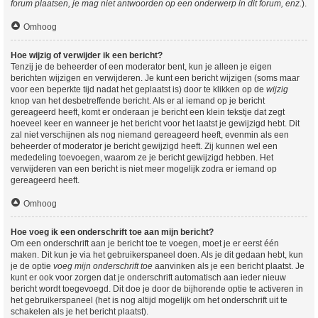
forum plaatsen, je mag niet antwoorden op een onderwerp in dit forum, enz.
).
Omhoog
Hoe wijzig of verwijder ik een bericht?
Tenzij je de beheerder of een moderator bent, kun je alleen je eigen
berichten wijzigen en verwijderen. Je kunt een bericht wijzigen (soms maar
voor een beperkte tijd nadat het geplaatst is) door te klikken op de
wijzig
knop van het desbetreffende bericht. Als er al iemand op je bericht
gereageerd heeft, komt er onderaan je bericht een klein tekstje dat zegt
hoeveel keer en wanneer je het bericht voor het laatst je gewijzigd hebt. Dit
zal niet verschijnen als nog niemand gereageerd heeft, evenmin als een
beheerder of moderator je bericht gewijzigd heeft. Zij kunnen wel een
mededeling toevoegen, waarom ze je bericht gewijzigd hebben. Het
verwijderen van een bericht is niet meer mogelijk zodra er iemand op
gereageerd heeft.
Omhoog
Hoe voeg ik een onderschrift toe aan mijn bericht?
Om een onderschrift aan je bericht toe te voegen, moet je er eerst één
maken. Dit kun je via het gebruikerspaneel doen. Als je dit gedaan hebt, kun
je de optie
voeg mijn onderschrift toe
aanvinken als je een bericht plaatst. Je
kunt er ook voor zorgen dat je onderschrift automatisch aan ieder nieuw
bericht wordt toegevoegd. Dit doe je door de bijhorende optie te activeren in
het gebruikerspaneel (het is nog altijd mogelijk om het onderschrift uit te
schakelen als je het bericht plaatst).