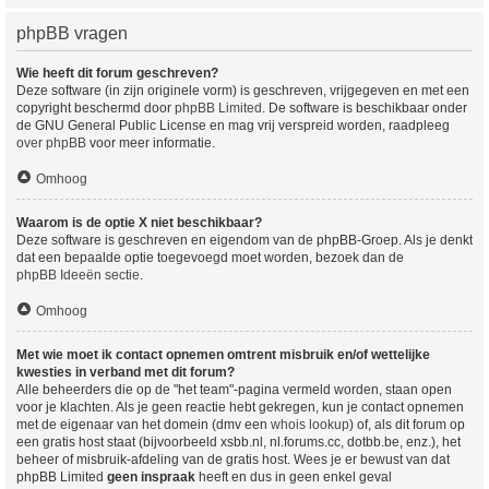
phpBB vragen
Wie heeft dit forum geschreven?
Deze software (in zijn originele vorm) is geschreven, vrijgegeven en met een
copyright beschermd door
phpBB Limited
. De software is beschikbaar onder
de GNU General Public License en mag vrij verspreid worden, raadpleeg
over phpBB
voor meer informatie.
Omhoog
Waarom is de optie X niet beschikbaar?
Deze software is geschreven en eigendom van de phpBB-Groep. Als je denkt
dat een bepaalde optie toegevoegd moet worden, bezoek dan de
phpBB Ideeën sectie
.
Omhoog
Met wie moet ik contact opnemen omtrent misbruik en/of wettelijke
kwesties in verband met dit forum?
Alle beheerders die op de "het team"-pagina vermeld worden, staan open
voor je klachten. Als je geen reactie hebt gekregen, kun je contact opnemen
met de eigenaar van het domein (dmv een
whois lookup
) of, als dit forum op
een gratis host staat (bijvoorbeeld xsbb.nl, nl.forums.cc, dotbb.be, enz.), het
beheer of misbruik-afdeling van de gratis host. Wees je er bewust van dat
phpBB Limited
geen inspraak
heeft en dus in geen enkel geval