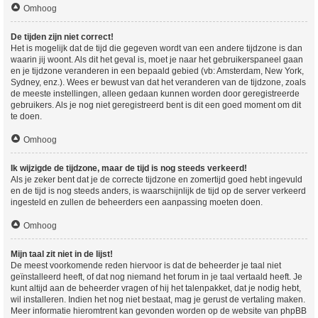
Omhoog
De tijden zijn niet correct!
Het is mogelijk dat de tijd die gegeven wordt van een andere tijdzone is dan
waarin jij woont. Als dit het geval is, moet je naar het gebruikerspaneel gaan
en je tijdzone veranderen in een bepaald gebied (vb: Amsterdam, New York,
Sydney, enz.). Wees er bewust van dat het veranderen van de tijdzone, zoals
de meeste instellingen, alleen gedaan kunnen worden door geregistreerde
gebruikers. Als je nog niet geregistreerd bent is dit een goed moment om dit
te doen.
Omhoog
Ik wijzigde de tijdzone, maar de tijd is nog steeds verkeerd!
Als je zeker bent dat je de correcte tijdzone en zomertijd goed hebt ingevuld
en de tijd is nog steeds anders, is waarschijnlijk de tijd op de server verkeerd
ingesteld en zullen de beheerders een aanpassing moeten doen.
Omhoog
Mijn taal zit niet in de lijst!
De meest voorkomende reden hiervoor is dat de beheerder je taal niet
geïnstalleerd heeft, of dat nog niemand het forum in je taal vertaald heeft. Je
kunt altijd aan de beheerder vragen of hij het talenpakket, dat je nodig hebt,
wil installeren. Indien het nog niet bestaat, mag je gerust de vertaling maken.
Meer informatie hieromtrent kan gevonden worden op de website van phpBB