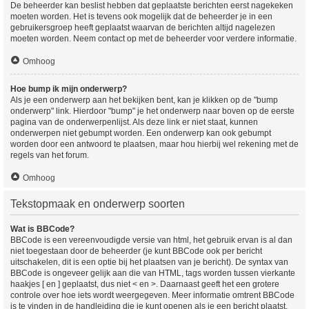
De beheerder kan beslist hebben dat geplaatste berichten eerst nagekeken
moeten worden. Het is tevens ook mogelijk dat de beheerder je in een
gebruikersgroep heeft geplaatst waarvan de berichten altijd nagelezen
moeten worden. Neem contact op met de beheerder voor verdere informatie.
Omhoog
Hoe bump ik mijn onderwerp?
Als je een onderwerp aan het bekijken bent, kan je klikken op de "bump
onderwerp" link. Hierdoor "bump" je het onderwerp naar boven op de eerste
pagina van de onderwerpenlijst. Als deze link er niet staat, kunnen
onderwerpen niet gebumpt worden. Een onderwerp kan ook gebumpt
worden door een antwoord te plaatsen, maar hou hierbij wel rekening met de
regels van het forum.
Omhoog
Tekstopmaak en onderwerp soorten
Wat is BBCode?
BBCode is een vereenvoudigde versie van html, het gebruik ervan is al dan
niet toegestaan door de beheerder (je kunt BBCode ook per bericht
uitschakelen, dit is een optie bij het plaatsen van je bericht). De syntax van
BBCode is ongeveer gelijk aan die van HTML, tags worden tussen vierkante
haakjes [ en ] geplaatst, dus niet < en >. Daarnaast geeft het een grotere
controle over hoe iets wordt weergegeven. Meer informatie omtrent BBCode
is te vinden in de handleiding die je kunt openen als je een bericht plaatst.