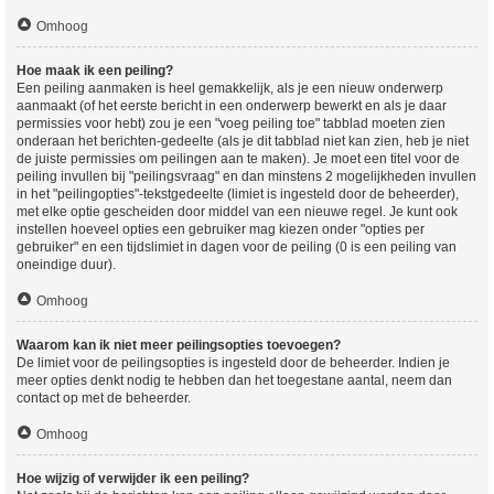
Omhoog
Hoe maak ik een peiling?
Een peiling aanmaken is heel gemakkelijk, als je een nieuw onderwerp
aanmaakt (of het eerste bericht in een onderwerp bewerkt en als je daar
permissies voor hebt) zou je een "voeg peiling toe" tabblad moeten zien
onderaan het berichten-gedeelte (als je dit tabblad niet kan zien, heb je niet
de juiste permissies om peilingen aan te maken). Je moet een titel voor de
peiling invullen bij "peilingsvraag" en dan minstens 2 mogelijkheden invullen
in het "peilingopties"-tekstgedeelte (limiet is ingesteld door de beheerder),
met elke optie gescheiden door middel van een nieuwe regel. Je kunt ook
instellen hoeveel opties een gebruiker mag kiezen onder "opties per
gebruiker" en een tijdslimiet in dagen voor de peiling (0 is een peiling van
oneindige duur).
Omhoog
Waarom kan ik niet meer peilingsopties toevoegen?
De limiet voor de peilingsopties is ingesteld door de beheerder. Indien je
meer opties denkt nodig te hebben dan het toegestane aantal, neem dan
contact op met de beheerder.
Omhoog
Hoe wijzig of verwijder ik een peiling?