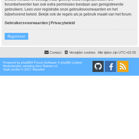
forumbeheerder kan ook extra permissies toestaan aan geregistreerde
gebruikers. Lees voor registratie onze gebruiksvoorwaarden en het
bijbehorend beleid. Bekijk ook de regels als je gebruik maakt van het forum.
Gebruikersvoorwaarden
|
Privacybeleid
Registreer
Contact
Verwijder cookies
Alle tijden zijn
UTC+02:00
Powered by
phpBB
® Forum Software © phpBB Limited
Nederlandse vertaling door
Raimon.nl
.
Style proflat © 2017
Mazeltof