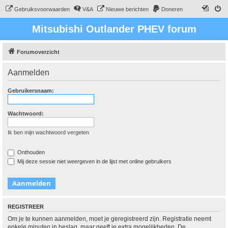
Gebruiksvoorwaarden
V&A
Nieuwe berichten
Doneren
Mitsubishi Outlander PHEV forum
Forumoverzicht
Aanmelden
Gebruikersnaam:
Wachtwoord:
Ik ben mijn wachtwoord vergeten
Onthouden
Mij deze sessie niet weergeven in de lijst met online gebruikers
REGISTREER
Om je te kunnen aanmelden, moet je geregistreerd zijn. Registratie neemt
enkele minuten in beslag, maar geeft je extra mogelijkheden. De