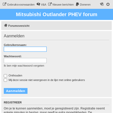
Gebruiksvoorwaarden
V&A
Nieuwe berichten
Doneren
Mitsubishi Outlander PHEV forum
Forumoverzicht
Aanmelden
Gebruikersnaam:
Wachtwoord:
Ik ben mijn wachtwoord vergeten
Onthouden
Mij deze sessie niet weergeven in de lijst met online gebruikers
REGISTREER
Om je te kunnen aanmelden, moet je geregistreerd zijn. Registratie neemt
enkele minuten in beslag, maar geeft je extra mogelijkheden. De