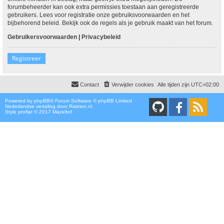
forumbeheerder kan ook extra permissies toestaan aan geregistreerde
gebruikers. Lees voor registratie onze gebruiksvoorwaarden en het
bijbehorend beleid. Bekijk ook de regels als je gebruik maakt van het forum.
Gebruikersvoorwaarden
|
Privacybeleid
Registreer
Contact
Verwijder cookies
Alle tijden zijn
UTC+02:00
Powered by
phpBB
® Forum Software © phpBB Limited
Nederlandse vertaling door
Raimon.nl
.
Style proflat © 2017
Mazeltof